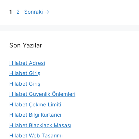
Yazı
Sayfa
Sayfa
1
2
Sonraki
→
dolaşımı
Son Yazılar
Hilabet Adresi
Hilabet Giriş
Hilabet Giriş
Hilabet Güvenlik Önlemleri
Hilabet Çekme Limiti
Hilabet Bilgi Kurtarıcı
Hilabet Blackjack Masası
Hilabet Web Tasarımı