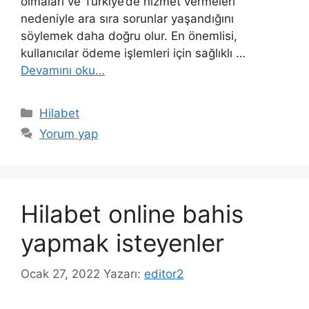
olmaları ve Türkiye’de hizmet vermeleri
nedeniyle ara sıra sorunlar yaşandığını
söylemek daha doğru olur. En önemlisi,
kullanıcılar ödeme işlemleri için sağlıklı …
Devamını oku…
Kategoriler
Hilabet
Yorum yap
Hilabet online bahis
yapmak isteyenler
Ocak 27, 2022
Yazarı:
editor2