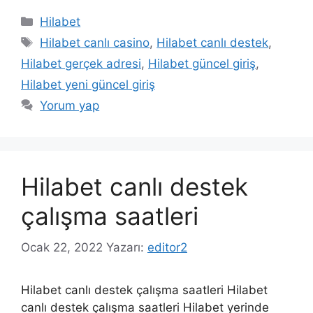
Kategoriler
Hilabet
Etiketler
Hilabet canlı casino
,
Hilabet canlı destek
,
Hilabet gerçek adresi
,
Hilabet güncel giriş
,
Hilabet yeni güncel giriş
Yorum yap
Hilabet canlı destek
çalışma saatleri
Ocak 22, 2022
Yazarı:
editor2
Hilabet canlı destek çalışma saatleri Hilabet
canlı destek çalışma saatleri Hilabet yerinde