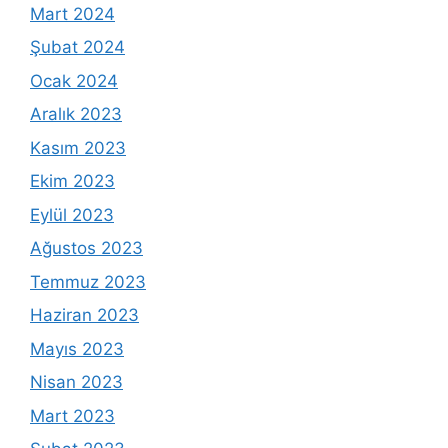
Mart 2024
Şubat 2024
Ocak 2024
Aralık 2023
Kasım 2023
Ekim 2023
Eylül 2023
Ağustos 2023
Temmuz 2023
Haziran 2023
Mayıs 2023
Nisan 2023
Mart 2023