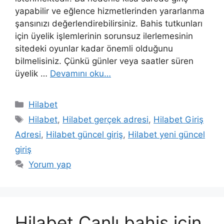
yapabilir ve eğlence hizmetlerinden yararlanma
şansınızı değerlendirebilirsiniz. Bahis tutkunları
için üyelik işlemlerinin sorunsuz ilerlemesinin
sitedeki oyunlar kadar önemli olduğunu
bilmelisiniz. Çünkü günler veya saatler süren
üyelik …
Devamını oku…
Kategoriler
Hilabet
Etiketler
Hilabet
,
Hilabet gerçek adresi
,
Hilabet Giriş
Adresi
,
Hilabet güncel giriş
,
Hilabet yeni güncel
giriş
Yorum yap
Hilabet Canlı bahis için