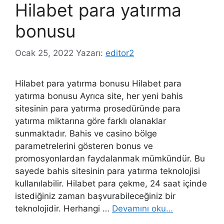
Hilabet para yatırma
bonusu
Ocak 25, 2022
Yazarı:
editor2
Hilabet para yatırma bonusu Hilabet para
yatırma bonusu Ayrıca site, her yeni bahis
sitesinin para yatırma prosedüründe para
yatırma miktarına göre farklı olanaklar
sunmaktadır. Bahis ve casino bölge
parametrelerini gösteren bonus ve
promosyonlardan faydalanmak mümkündür. Bu
sayede bahis sitesinin para yatırma teknolojisi
kullanılabilir. Hilabet para çekme, 24 saat içinde
istediğiniz zaman başvurabileceğiniz bir
teknolojidir. Herhangi …
Devamını oku…