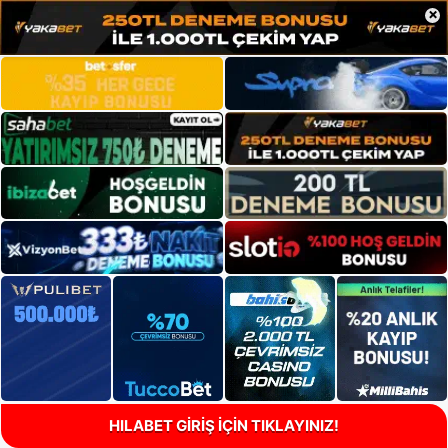
×
HILABET GİRİŞ İÇİN TIKLAYINIZ!