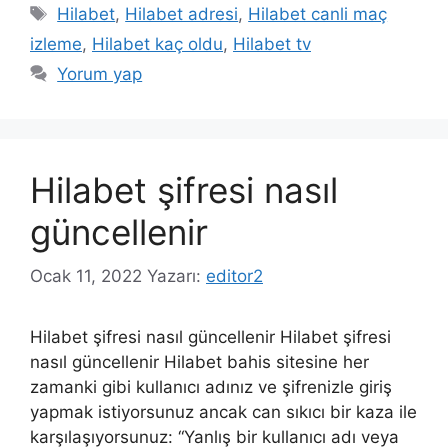
Etiketler
Hilabet
,
Hilabet adresi
,
Hilabet canli maç
izleme
,
Hilabet kaç oldu
,
Hilabet tv
Yorum yap
Hilabet şifresi nasıl
güncellenir
Ocak 11, 2022
Yazarı:
editor2
Hilabet şifresi nasıl güncellenir Hilabet şifresi
nasıl güncellenir Hilabet bahis sitesine her
zamanki gibi kullanıcı adınız ve şifrenizle giriş
yapmak istiyorsunuz ancak can sıkıcı bir kaza ile
karşılaşıyorsunuz: “Yanlış bir kullanıcı adı veya