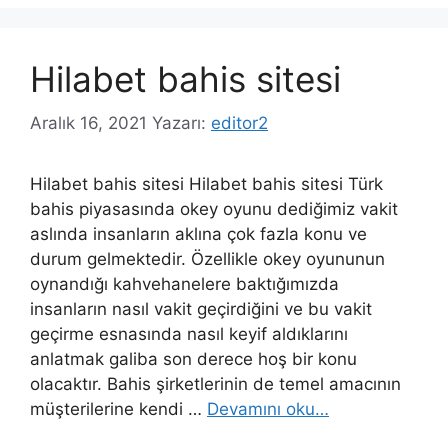
Hilabet bahis sitesi
Aralık 16, 2021
Yazarı:
editor2
Hilabet bahis sitesi Hilabet bahis sitesi Türk
bahis piyasasında okey oyunu dediğimiz vakit
aslında insanların aklına çok fazla konu ve
durum gelmektedir. Özellikle okey oyununun
oynandığı kahvehanelere baktığımızda
insanların nasıl vakit geçirdiğini ve bu vakit
geçirme esnasında nasıl keyif aldıklarını
anlatmak galiba son derece hoş bir konu
olacaktır. Bahis şirketlerinin de temel amacının
müşterilerine kendi …
Devamını oku…