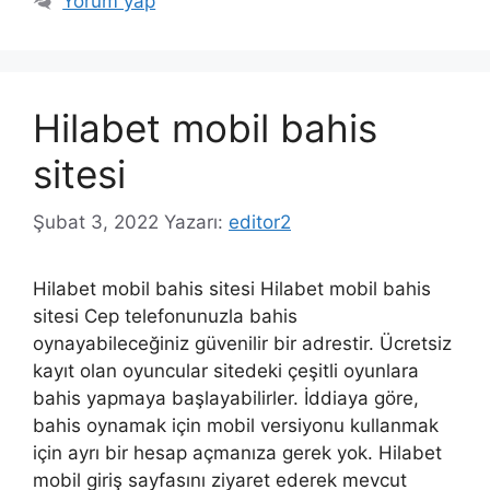
Yorum yap
Hilabet mobil bahis
sitesi
Şubat 3, 2022
Yazarı:
editor2
Hilabet mobil bahis sitesi Hilabet mobil bahis
sitesi Cep telefonunuzla bahis
oynayabileceğiniz güvenilir bir adrestir. Ücretsiz
kayıt olan oyuncular sitedeki çeşitli oyunlara
bahis yapmaya başlayabilirler. İddiaya göre,
bahis oynamak için mobil versiyonu kullanmak
için ayrı bir hesap açmanıza gerek yok. Hilabet
mobil giriş sayfasını ziyaret ederek mevcut