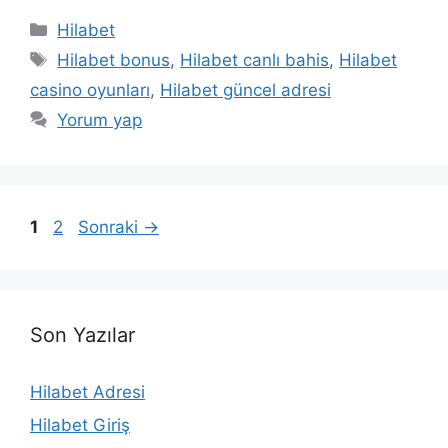
Kategoriler
Hilabet
Etiketler
Hilabet bonus
,
Hilabet canlı bahis
,
Hilabet
casino oyunları
,
Hilabet güncel adresi
Yorum yap
Yazı
Sayfa
Sayfa
1
2
Sonraki
→
dolaşımı
Son Yazılar
Hilabet Adresi
Hilabet Giriş