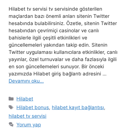
Hilabet tv servisi tv servisinde gösterilen
maçlardan bazı önemli anları sitenin Twitter
hesabında bulabilirsiniz. Özetle, sitenin Twitter
hesabından çevrimiçi casinolar ve canlı
bahislerle ilgili çeşitli etkinlikleri ve
güncellemeleri yakından takip edin. Sitenin
Twitter uygulaması kullanıcılara etkinlikler, canlı
yayınlar, özel turnuvalar ve daha fazlasıyla ilgili
en son güncellemeleri sunuyor. Bir önceki
yazımızda Hilabet giriş bağlantı adresini …
Devamını oku…
Kategoriler
Hilabet
Etiketler
Hilabet bonus
,
hilabet kayıt bağlantısı
,
hilabet tv servisi
Yorum yap