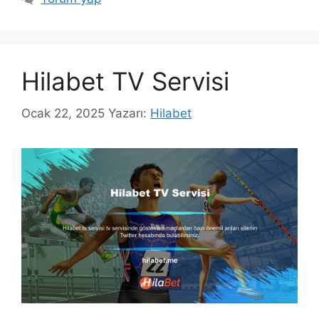
Hilabet TV Servisi
Ocak 22, 2025
Yazarı:
Hilabet