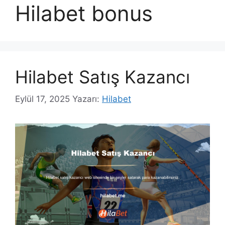
Hilabet bonus
Hilabet Satış Kazancı
Eylül 17, 2025
Yazarı:
Hilabet