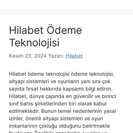
Hilabet Ödeme
Teknolojisi
Kasım 23, 2024
Yazarı:
Hilabet
Hilabet ödeme teknolojisi ödeme teknolojisi,
altyapı sistemleri ve oyunların yanı sıra çok
sayıda fırsat hakkında kapsamlı bilgi edinin.
Hilabet, dünya çapında en güvenilir ve birinci
sınıf bahis şirketlerinden biri olarak kabul
edilmektedir. Bunun temel nedenlerinin yasal
izinler, önemli altyapı sistemleri ve oyun
imkanlarının çokluğu olduğunu belirtmekte