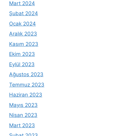
Mart 2024
Şubat 2024
Ocak 2024
Aralık 2023
Kasım 2023
Ekim 2023
Eylül 2023
Ağustos 2023
Temmuz 2023
Haziran 2023
Mayıs 2023
Nisan 2023
Mart 2023
Şubat 2023