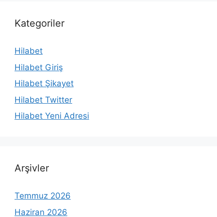
Kategoriler
Hilabet
Hilabet Giriş
Hilabet Şikayet
Hilabet Twitter
Hilabet Yeni Adresi
Arşivler
Temmuz 2026
Haziran 2026