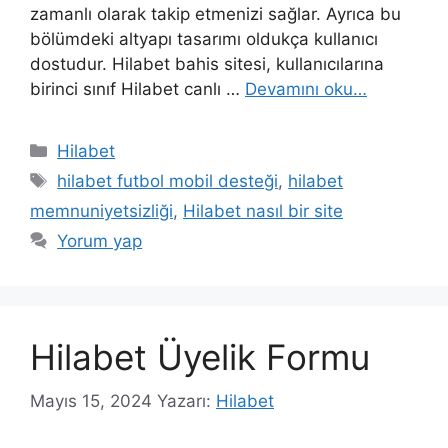
zamanlı olarak takip etmenizi sağlar. Ayrıca bu
bölümdeki altyapı tasarımı oldukça kullanıcı
dostudur. Hilabet bahis sitesi, kullanıcılarına
birinci sınıf Hilabet canlı …
Devamını oku…
Kategoriler
Hilabet
Etiketler
hilabet futbol mobil desteği
,
hilabet
memnuniyetsizliği
,
Hilabet nasıl bir site
Yorum yap
Hilabet Üyelik Formu
Mayıs 15, 2024
Yazarı:
Hilabet