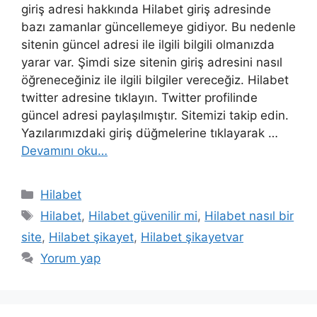
giriş adresi hakkında Hilabet giriş adresinde
bazı zamanlar güncellemeye gidiyor. Bu nedenle
sitenin güncel adresi ile ilgili bilgili olmanızda
yarar var. Şimdi size sitenin giriş adresini nasıl
öğreneceğiniz ile ilgili bilgiler vereceğiz. Hilabet
twitter adresine tıklayın. Twitter profilinde
güncel adresi paylaşılmıştır. Sitemizi takip edin.
Yazılarımızdaki giriş düğmelerine tıklayarak …
Devamını oku…
Kategoriler
Hilabet
Etiketler
Hilabet
,
Hilabet güvenilir mi
,
Hilabet nasıl bir
site
,
Hilabet şikayet
,
Hilabet şikayetvar
Yorum yap