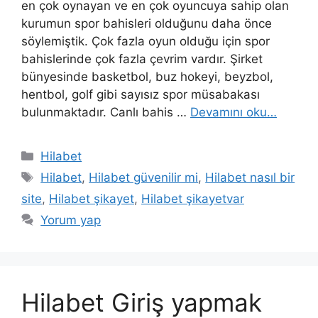
en çok oynayan ve en çok oyuncuya sahip olan
kurumun spor bahisleri olduğunu daha önce
söylemiştik. Çok fazla oyun olduğu için spor
bahislerinde çok fazla çevrim vardır. Şirket
bünyesinde basketbol, ​​buz hokeyi, beyzbol,
hentbol, ​​golf gibi sayısız spor müsabakası
bulunmaktadır. Canlı bahis …
Devamını oku…
Kategoriler
Hilabet
Etiketler
Hilabet
,
Hilabet güvenilir mi
,
Hilabet nasıl bir
site
,
Hilabet şikayet
,
Hilabet şikayetvar
Yorum yap
Hilabet Giriş yapmak