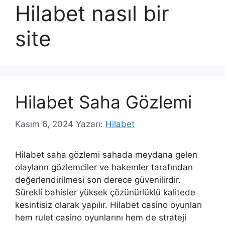
Hilabet nasıl bir
site
Hilabet Saha Gözlemi
Kasım 6, 2024
Yazarı:
Hilabet
Hilabet saha gözlemi sahada meydana gelen
olayların gözlemciler ve hakemler tarafından
değerlendirilmesi son derece güvenilirdir.
Sürekli bahisler yüksek çözünürlüklü kalitede
kesintisiz olarak yapılır. Hilabet casino oyunları
hem rulet casino oyunlarını hem de strateji