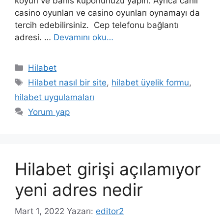
koyun ve bahis kuponunuzu yapın. Ayrıca canlı
casino oyunları ve casino oyunları oynamayı da
tercih edebilirsiniz. Cep telefonu bağlantı
adresi. …
Devamını oku…
Kategoriler
Hilabet
Etiketler
Hilabet nasıl bir site
,
hilabet üyelik formu
,
hilabet uygulamaları
Yorum yap
Hilabet girişi açılamıyor
yeni adres nedir
Mart 1, 2022
Yazarı:
editor2