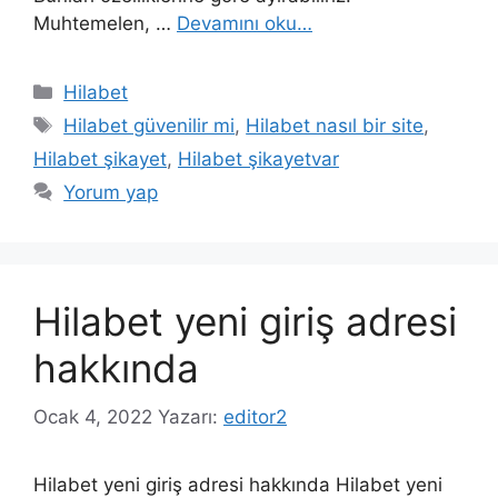
Muhtemelen, …
Devamını oku…
Kategoriler
Hilabet
Etiketler
Hilabet güvenilir mi
,
Hilabet nasıl bir site
,
Hilabet şikayet
,
Hilabet şikayetvar
Yorum yap
Hilabet yeni giriş adresi
hakkında
Ocak 4, 2022
Yazarı:
editor2
Hilabet yeni giriş adresi hakkında Hilabet yeni