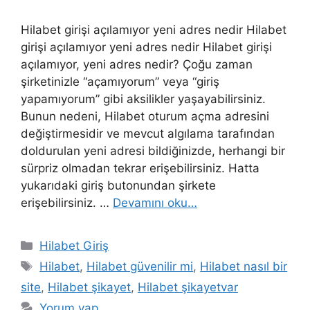
Hilabet girişi açılamıyor yeni adres nedir Hilabet
girişi açılamıyor yeni adres nedir Hilabet girişi
açılamıyor, yeni adres nedir? Çoğu zaman
şirketinizle “açamıyorum” veya “giriş
yapamıyorum” gibi aksilikler yaşayabilirsiniz.
Bunun nedeni, Hilabet oturum açma adresini
değiştirmesidir ve mevcut algılama tarafından
doldurulan yeni adresi bildiğinizde, herhangi bir
sürpriz olmadan tekrar erişebilirsiniz. Hatta
yukarıdaki giriş butonundan şirkete
erişebilirsiniz. …
Devamını oku…
Kategoriler
Hilabet Giriş
Etiketler
Hilabet
,
Hilabet güvenilir mi
,
Hilabet nasıl bir
site
,
Hilabet şikayet
,
Hilabet şikayetvar
Yorum yap