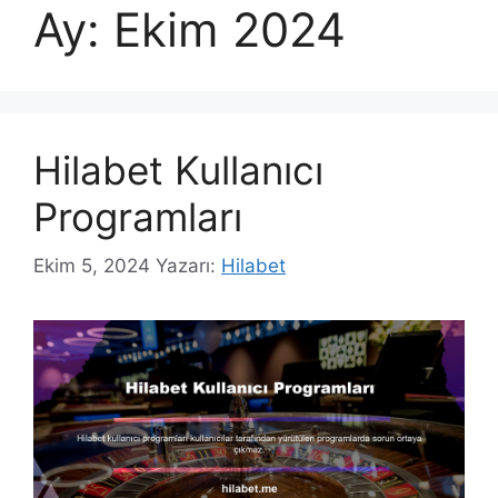
Ay:
Ekim 2024
Hilabet Kullanıcı
Programları
Ekim 5, 2024
Yazarı:
Hilabet