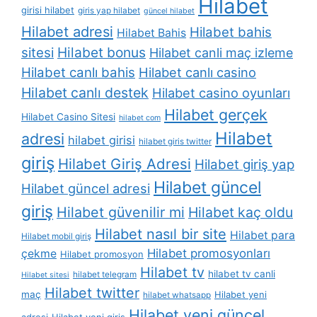
Hilabet
girisi hilabet
giris yap hilabet
güncel hilabet
Hilabet adresi
Hilabet bahis
Hilabet Bahis
Hilabet bonus
sitesi
Hilabet canli maç izleme
Hilabet canlı bahis
Hilabet canlı casino
Hilabet canlı destek
Hilabet casino oyunları
Hilabet gerçek
Hilabet Casino Sitesi
hilabet com
Hilabet
adresi
hilabet girisi
hilabet giris twitter
giriş
Hilabet Giriş Adresi
Hilabet giriş yap
Hilabet güncel
Hilabet güncel adresi
giriş
Hilabet güvenilir mi
Hilabet kaç oldu
Hilabet nasıl bir site
Hilabet para
Hilabet mobil giriş
Hilabet promosyonları
çekme
Hilabet promosyon
Hilabet tv
hilabet tv canli
hilabet telegram
Hilabet sitesi
Hilabet twitter
maç
Hilabet yeni
hilabet whatsapp
Hilabet yeni güncel
adresi
Hilabet yeni giriş