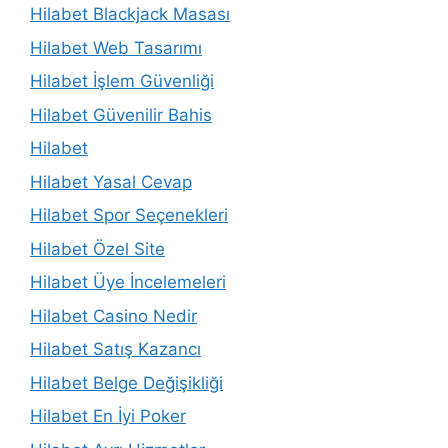
Hilabet Blackjack Masası
Hilabet Web Tasarımı
Hilabet İşlem Güvenliği
Hilabet Güvenilir Bahis
Hilabet
Hilabet Yasal Cevap
Hilabet Spor Seçenekleri
Hilabet Özel Site
Hilabet Üye İncelemeleri
Hilabet Casino Nedir
Hilabet Satış Kazancı
Hilabet Belge Değişikliği
Hilabet En İyi Poker