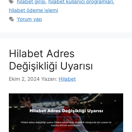
Etiketler
hilabet girisi
,
hilabet kullanıcı programları
,
hilabet ödeme i̇şlemi
Yorum yap
Hilabet Adres
Değişikliği Uyarısı
Ekim 2, 2024
Yazarı:
Hilabet