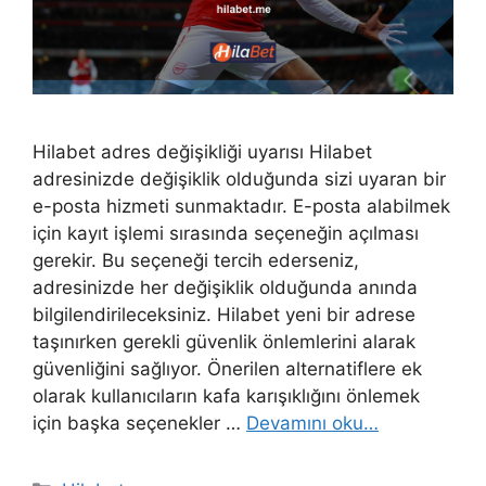
Hilabet adres değişikliği uyarısı Hilabet
adresinizde değişiklik olduğunda sizi uyaran bir
e-posta hizmeti sunmaktadır. E-posta alabilmek
için kayıt işlemi sırasında seçeneğin açılması
gerekir. Bu seçeneği tercih ederseniz,
adresinizde her değişiklik olduğunda anında
bilgilendirileceksiniz. Hilabet yeni bir adrese
taşınırken gerekli güvenlik önlemlerini alarak
güvenliğini sağlıyor. Önerilen alternatiflere ek
olarak kullanıcıların kafa karışıklığını önlemek
için başka seçenekler …
Devamını oku…