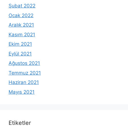
Şubat 2022
Ocak 2022
Aralık 2021
Kasım 2021
Ekim 2021
Eylül 2021
Ağustos 2021
Temmuz 2021
Haziran 2021
Mayıs 2021
Etiketler