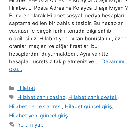
Hilabet E-Posta Adresine Kolayca Ulaşır Mıyım ?
Hilabet E-Posta Adresine Kolayca Ulaşır Mıyım ?
Buna ek olarak Hilabet sosyal medya hesapları
saptama edilen bir bahis sitesidir. Bu hesaplar
vasıtası ile birçok farklı konuda bilgi sahibi
olabilirsiniz. Hilabet yeni çıkan bonuslarını, özen
oranları maçları ve diğer fırsatları bu
hesaplardan duyurmaktedir. Aynı vakitte
hesapları ücretsiz takip etmeniz ve …
Devamını
oku…
Kategoriler
Hilabet
Etiketler
Hilabet canlı casino
,
Hilabet canlı destek
,
Hilabet gerçek adresi
,
Hilabet güncel giriş
,
Hilabet yeni güncel giriş
Yorum yap