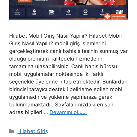
Hilabet Mobil Giriş Nasıl Yapılır? Hilabet Mobil
Giriş Nasıl Yapılır? mobil giriş işlemlerini
gerçekleştirerek canlı bahis sitesinin sunmuş var
olduğu premium kalitedeki hizmetlerin
tamamına ulaşabilirsiniz. Canlı bahis bürosu
mobil uygulamalar noktasında iki farklı
seçenekle üyelerine hitap etmektedir. Bunlardan
birincisi tarayıcı destekli belirleme edilen mobil
uygulamadır ve yükleme yapmanıza gerek
bulunmamaktadır. Sayfalarımızdaki en son
adres bilgileri …
Devamını oku…
Kategoriler
Hilabet Giriş