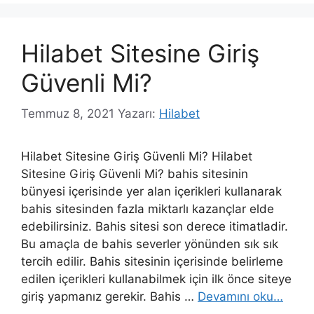
Hilabet Sitesine Giriş
Güvenli Mi?
Temmuz 8, 2021
Yazarı:
Hilabet
Hilabet Sitesine Giriş Güvenli Mi? Hilabet
Sitesine Giriş Güvenli Mi? bahis sitesinin
bünyesi içerisinde yer alan içerikleri kullanarak
bahis sitesinden fazla miktarlı kazançlar elde
edebilirsiniz. Bahis sitesi son derece itimatladir.
Bu amaçla de bahis severler yönünden sık sık
tercih edilir. Bahis sitesinin içerisinde belirleme
edilen içerikleri kullanabilmek için ilk önce siteye
giriş yapmanız gerekir. Bahis …
Devamını oku…