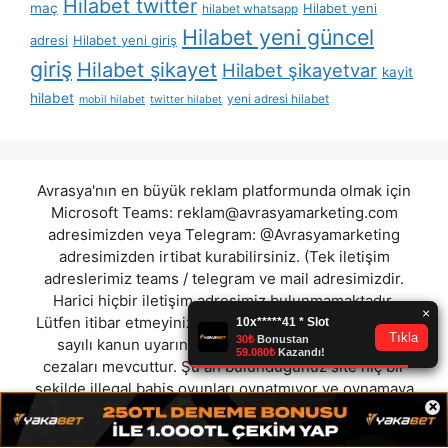
Hilabet twitter
maç
Hilabet yeni
hilabet whatsapp
Hilabet yeni güncel
adresi
Hilabet yeni giriş
giriş
Hilabet şikayet
Hilabet şikayetvar
kayit
hilabet
yeni adresi hilabet
mobil hilabet
twitter hilabet
Avrasya'nın en büyük reklam platformunda olmak için
Microsoft Teams:
reklam@avrasyamarketing.com
adresimizden veya Telegram: @Avrasyamarketing
adresimizden irtibat kurabilirsiniz. (Tek iletişim
adreslerimiz teams / telegram ve mail adresimizdir.
Harici hiçbir iletişim adresimiz bulunmamaktadır.
Lütfen itibar etmeyiniz.) Türkiye yasalarına göre 7258
sayılı kanun uyarınca yasa dışı bahis oynamanın
cezaları mevcuttur. Şu an bulunduğunuz site hiç bir
şekilde illegal bahis oyunları oynatmıyor ve oynamaya
×
aracı olmuyordur.
betowner
|
yekbet
|
betturka
|
tuabet
|
tigrabet
|
golvar
|
harikabet
|
ilelebet