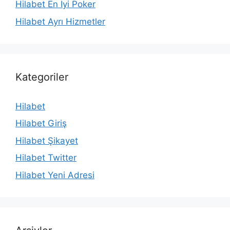
Hilabet En İyi Poker
Hilabet Ayrı Hizmetler
Kategoriler
Hilabet
Hilabet Giriş
Hilabet Şikayet
Hilabet Twitter
Hilabet Yeni Adresi