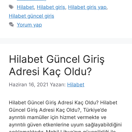
Etiketler
Hilabet
,
Hilabet giriş
,
Hilabet giriş yap
,
Hilabet güncel giriş
Yorum yap
Hilabet Güncel Giriş
Adresi Kaç Oldu?
Haziran 16, 2021
Yazarı:
Hilabet
Hilabet Güncel Giriş Adresi Kaç Oldu? Hilabet
Güncel Giriş Adresi Kaç Oldu?, Türkiye’de
ayrıntılı mamüller için hizmet vermekte ve
ayrıntılı güven etkenlerine uyum sağlayabildiğini
açıklamaktadır. Mobil Libya’nın güvenilirliği ile