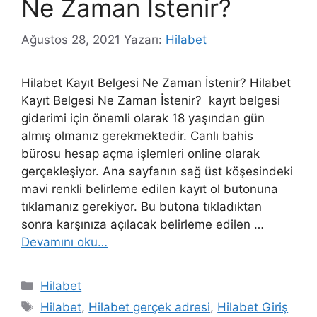
Ne Zaman İstenir?
Ağustos 28, 2021
Yazarı:
Hilabet
Hilabet Kayıt Belgesi Ne Zaman İstenir? Hilabet
Kayıt Belgesi Ne Zaman İstenir? kayıt belgesi
giderimi için önemli olarak 18 yaşından gün
almış olmanız gerekmektedir. Canlı bahis
bürosu hesap açma işlemleri online olarak
gerçekleşiyor. Ana sayfanın sağ üst köşesindeki
mavi renkli belirleme edilen kayıt ol butonuna
tıklamanız gerekiyor. Bu butona tıkladıktan
sonra karşınıza açılacak belirleme edilen …
Devamını oku…
Kategoriler
Hilabet
Etiketler
Hilabet
,
Hilabet gerçek adresi
,
Hilabet Giriş