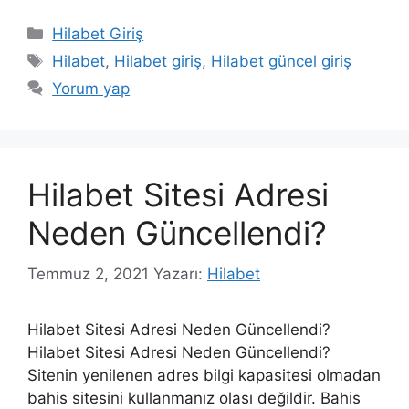
Kategoriler
Hilabet Giriş
Etiketler
Hilabet
,
Hilabet giriş
,
Hilabet güncel giriş
Yorum yap
Hilabet Sitesi Adresi
Neden Güncellendi?
Temmuz 2, 2021
Yazarı:
Hilabet
Hilabet Sitesi Adresi Neden Güncellendi?
Hilabet Sitesi Adresi Neden Güncellendi?
Sitenin yenilenen adres bilgi kapasitesi olmadan
bahis sitesini kullanmanız olası değildir. Bahis