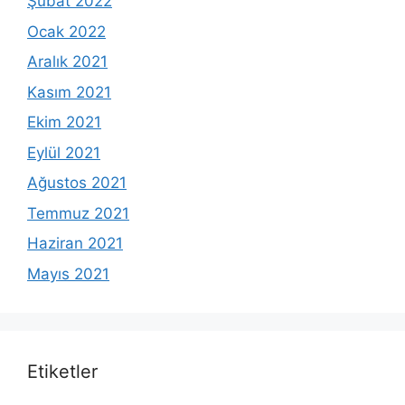
Şubat 2022
Ocak 2022
Aralık 2021
Kasım 2021
Ekim 2021
Eylül 2021
Ağustos 2021
Temmuz 2021
Haziran 2021
Mayıs 2021
Etiketler