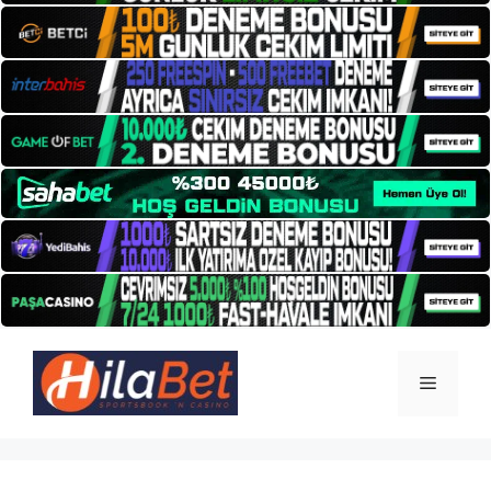
İçeriğe
atla
Menü