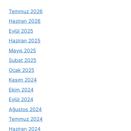
Temmuz 2026
Haziran 2026
Eylül 2025
Haziran 2025
Mayıs 2025
Şubat 2025
Ocak 2025
Kasım 2024
Ekim 2024
Eylül 2024
Ağustos 2024
Temmuz 2024
Haziran 2024