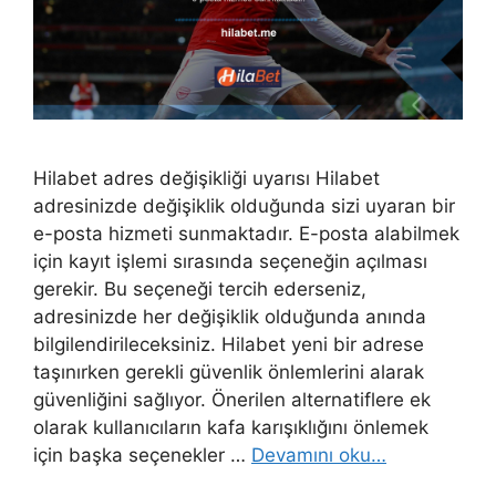
Hilabet adres değişikliği uyarısı Hilabet
adresinizde değişiklik olduğunda sizi uyaran bir
e-posta hizmeti sunmaktadır. E-posta alabilmek
için kayıt işlemi sırasında seçeneğin açılması
gerekir. Bu seçeneği tercih ederseniz,
adresinizde her değişiklik olduğunda anında
bilgilendirileceksiniz. Hilabet yeni bir adrese
taşınırken gerekli güvenlik önlemlerini alarak
güvenliğini sağlıyor. Önerilen alternatiflere ek
olarak kullanıcıların kafa karışıklığını önlemek
için başka seçenekler …
Devamını oku…