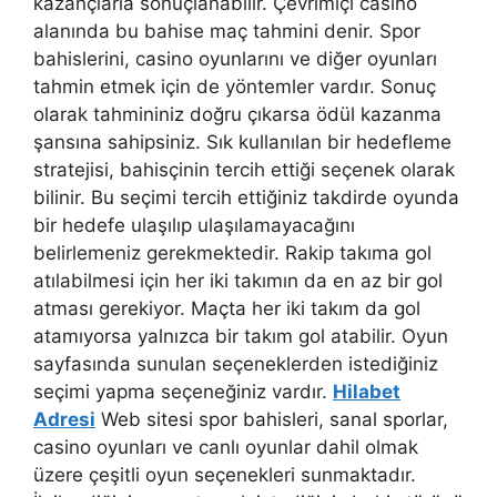
kazançlarla sonuçlanabilir. Çevrimiçi casino
alanında bu bahise maç tahmini denir. Spor
bahislerini, casino oyunlarını ve diğer oyunları
tahmin etmek için de yöntemler vardır. Sonuç
olarak tahmininiz doğru çıkarsa ödül kazanma
şansına sahipsiniz. Sık kullanılan bir hedefleme
stratejisi, bahisçinin tercih ettiği seçenek olarak
bilinir. Bu seçimi tercih ettiğiniz takdirde oyunda
bir hedefe ulaşılıp ulaşılamayacağını
belirlemeniz gerekmektedir. Rakip takıma gol
atılabilmesi için her iki takımın da en az bir gol
atması gerekiyor. Maçta her iki takım da gol
atamıyorsa yalnızca bir takım gol atabilir. Oyun
sayfasında sunulan seçeneklerden istediğiniz
seçimi yapma seçeneğiniz vardır.
Hilabet
Adresi
Web sitesi spor bahisleri, sanal sporlar,
casino oyunları ve canlı oyunlar dahil olmak
üzere çeşitli oyun seçenekleri sunmaktadır.