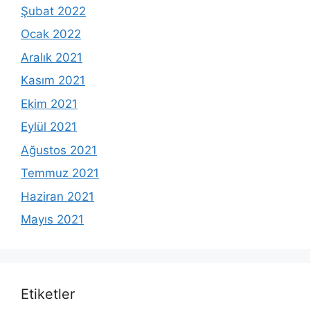
Şubat 2022
Ocak 2022
Aralık 2021
Kasım 2021
Ekim 2021
Eylül 2021
Ağustos 2021
Temmuz 2021
Haziran 2021
Mayıs 2021
Etiketler