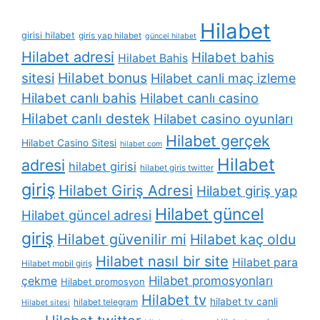
Hilabet
girisi hilabet
giris yap hilabet
güncel hilabet
Hilabet adresi
Hilabet bahis
Hilabet Bahis
Hilabet bonus
sitesi
Hilabet canli maç izleme
Hilabet canlı bahis
Hilabet canlı casino
Hilabet canlı destek
Hilabet casino oyunları
Hilabet gerçek
Hilabet Casino Sitesi
hilabet com
Hilabet
adresi
hilabet girisi
hilabet giris twitter
giriş
Hilabet Giriş Adresi
Hilabet giriş yap
Hilabet güncel
Hilabet güncel adresi
giriş
Hilabet güvenilir mi
Hilabet kaç oldu
Hilabet nasıl bir site
Hilabet para
Hilabet mobil giriş
Hilabet promosyonları
çekme
Hilabet promosyon
Hilabet tv
hilabet tv canli
hilabet telegram
Hilabet sitesi