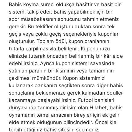
Bahis koyma süreci oldukça basittir ve basit bir
sistemi takip eder. Bahis yapabilmek için bir
spor müsabakasının sonucunu tahmin etmeniz
gerekir. Bu teklifler oluşturulduktan sonra tek
geçiş veya çoklu geçiş seçenekleriyle kuponlar
oluşturulur. Toplam ödül, kupon oranlarının
tutarla çarpılmasıyla belirlenir. Kuponunuzu
elinizde tutarak önceden belirlenmiş bir kâr elde
edebilirsiniz. Ayrıca kupon sistemi sayesinde
yatırılan paranın bir kısmının veya tamamının
çekilmesi mümkündür. Kupon sistemimizi
kullanarak bankanızı seçtikten sonra diğer bahis
sonuçlarını beklemenize gerek kalmadan ödüller
kazanmaya başlayabilirsiniz. Futbol bahisleri
dünyasında tanınmış bir isim olan Hilabet, bahis
oynamanın temel amacının bireyler için ek gelir
elde etmek olduğunun bilincindedir. Öncelikle
tercih ettiğiniz bahis sitesini seçmeniz