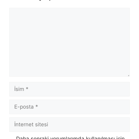
Yorum
İsim
E-
posta
İnternet
sitesi
Daha sonraki yorumlarımda kullanılması için