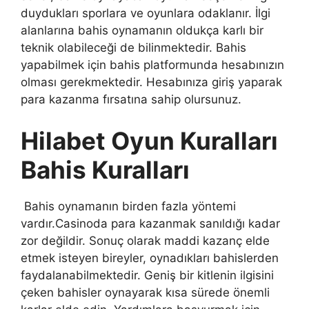
duydukları sporlara ve oyunlara odaklanır. İlgi
alanlarına bahis oynamanın oldukça karlı bir
teknik olabileceği de bilinmektedir. Bahis
yapabilmek için bahis platformunda hesabınızın
olması gerekmektedir. Hesabınıza giriş yaparak
para kazanma fırsatına sahip olursunuz.
Hilabet Oyun Kuralları
Bahis Kuralları
Bahis oynamanın birden fazla yöntemi
vardır.Casinoda para kazanmak sanıldığı kadar
zor değildir. Sonuç olarak maddi kazanç elde
etmek isteyen bireyler, oynadıkları bahislerden
faydalanabilmektedir. Geniş bir kitlenin ilgisini
çeken bahisler oynayarak kısa sürede önemli