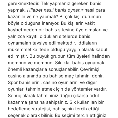
gerekmektedir. Tek yapmanız gereken bahis
yapmak.
Hilabet nasıl bahis oynanır
nasıl para
kazanılır ve ne yapmalı? Birçok kişi durumun
böyle olduğuna inanıyor. Bu kişilerin vakit
kaybetmeden bir bahis sitesine üye olmaları ve
yalnızca kayıtlı oldukları sitelerde bahis
oynamaları tavsiye edilmektedir. İddiaların
mükemmel kalitede olduğu yaygın olarak kabul
edilmiştir. Bu büyük grubun tüm üyeleri halinden
memnun ve memnun. Sıklıkla, bahis oynamak
önemli kazançlarla sonuçlanabilir. Çevrimiçi
casino alanında bu bahise maç tahmini denir.
Spor bahislerini, casino oyunlarını ve diğer
oyunları tahmin etmek için de yöntemler vardır.
Sonuç olarak tahmininiz doğru çıkarsa ödül
kazanma şansına sahipsiniz. Sık kullanılan bir
hedefleme stratejisi, bahisçinin tercih ettiği
seçenek olarak bilinir. Bu seçimi tercih ettiğiniz