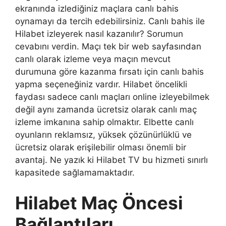
ekranında izlediğiniz maçlara canlı bahis
oynamayı da tercih edebilirsiniz. Canlı bahis ile
Hilabet izleyerek nasıl kazanılır? Sorumun
cevabını verdin. Maçı tek bir web sayfasından
canlı olarak izleme veya maçın mevcut
durumuna göre kazanma fırsatı için canlı bahis
yapma seçeneğiniz vardır. Hilabet öncelikli
faydası sadece canlı maçları online izleyebilmek
değil aynı zamanda ücretsiz olarak canlı maç
izleme imkanına sahip olmaktır. Elbette canlı
oyunların reklamsız, yüksek çözünürlüklü ve
ücretsiz olarak erişilebilir olması önemli bir
avantaj. Ne yazık ki Hilabet TV bu hizmeti sınırlı
kapasitede sağlamamaktadır.
Hilabet Maç Öncesi
Bağlantıları