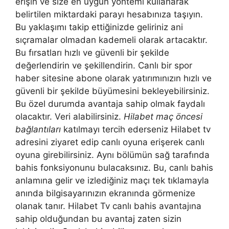
erişin ve size en uygun yöntemi kullanarak
belirtilen miktardaki parayı hesabınıza taşıyın.
Bu yaklaşımı takip ettiğinizde geliriniz ani
sıçramalar olmadan kademeli olarak artacaktır.
Bu fırsatları hızlı ve güvenli bir şekilde
değerlendirin ve şekillendirin. Canlı bir spor
haber sitesine abone olarak yatırımınızın hızlı ve
güvenli bir şekilde büyümesini bekleyebilirsiniz.
Bu özel durumda avantaja sahip olmak faydalı
olacaktır. Veri alabilirsiniz.
Hilabet maç öncesi
bağlantıları
katılmayı tercih ederseniz Hilabet tv
adresini ziyaret edip canlı oyuna erişerek canlı
oyuna girebilirsiniz. Aynı bölümün sağ tarafında
bahis fonksiyonunu bulacaksınız. Bu, canlı bahis
anlamına gelir ve izlediğiniz maçı tek tıklamayla
anında bilgisayarınızın ekranında görmenize
olanak tanır. Hilabet Tv canlı bahis avantajına
sahip olduğundan bu avantaj zaten sizin