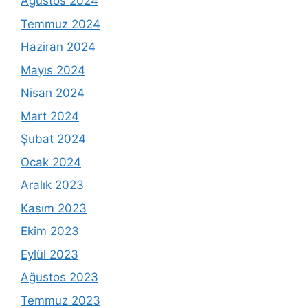
Ağustos 2024
Temmuz 2024
Haziran 2024
Mayıs 2024
Nisan 2024
Mart 2024
Şubat 2024
Ocak 2024
Aralık 2023
Kasım 2023
Ekim 2023
Eylül 2023
Ağustos 2023
Temmuz 2023