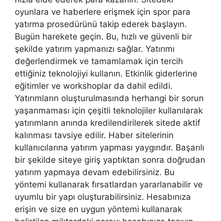
oyunlara ve haberlere erişmek için spor para
yatırma prosedürünü takip ederek başlayın.
Bugün harekete geçin. Bu, hızlı ve güvenli bir
şekilde yatırım yapmanızı sağlar. Yatırımı
değerlendirmek ve tamamlamak için tercih
ettiğiniz teknolojiyi kullanın. Etkinlik giderlerine
eğitimler ve workshoplar da dahil edildi.
Yatırımların oluşturulmasında herhangi bir sorun
yaşanmaması için çeşitli teknolojiler kullanılarak
yatırımların anında kredilendirilerek sitede aktif
kalınması tavsiye edilir. Haber sitelerinin
kullanıcılarına yatırım yapması yaygındır. Başarılı
bir şekilde siteye giriş yaptıktan sonra doğrudan
yatırım yapmaya devam edebilirsiniz. Bu
yöntemi kullanarak fırsatlardan yararlanabilir ve
uyumlu bir yapı oluşturabilirsiniz. Hesabınıza
erişin ve size en uygun yöntemi kullanarak