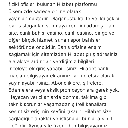
fiziki ofisleri bulunan Hilabet platformu
ülkemizde sadece online olarak
yayınlanmaktadır. Olağanüstü kalite ve ilgi çekici
bahis sloganları sunmaya kendini adamış olan
site, canlı bahis, casino, canlı casino, bingo ve
diğer birçok hizmeti sunan spor bahisleri
sektöründe öncüdür. Bahis ofisine erişim
sağlamak için sitemizden Hilabet giriş adresinizi
alarak ve ardından verdiğimiz bilgileri
inceleyerek giriş yapabilirsiniz. Hilabet canlı
maçları bilgisayar ekranınızdan ücretsiz olarak
yayınlayabilirsiniz. Aboneliklere, şifrelere,
ödemelere veya eksik promosyonlara gerek yok.
Heyecan verici anlarda donma, takılma gibi
teknik sorunlar yaşamadan şifreli kanallara
kesintisiz erişimin keyfini çıkarın. Hilabet size
sağladığı olanaklar ve istisnalar bunlarla sınırlı
değildir. Ayrıca site üzerinden bilgisayarınızın