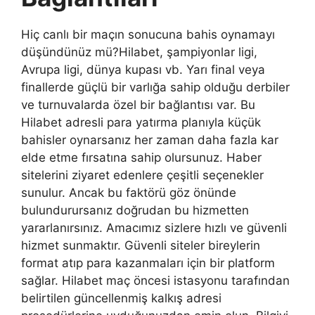
Hiç canlı bir maçın sonucuna bahis oynamayı
düşündünüz mü?Hilabet, şampiyonlar ligi,
Avrupa ligi, dünya kupası vb. Yarı final veya
finallerde güçlü bir varlığa sahip olduğu derbiler
ve turnuvalarda özel bir bağlantısı var. Bu
Hilabet adresli para yatırma planıyla küçük
bahisler oynarsanız her zaman daha fazla kar
elde etme fırsatına sahip olursunuz. Haber
sitelerini ziyaret edenlere çeşitli seçenekler
sunulur. Ancak bu faktörü göz önünde
bulundurursanız doğrudan bu hizmetten
yararlanırsınız. Amacımız sizlere hızlı ve güvenli
hizmet sunmaktır. Güvenli siteler bireylerin
format atıp para kazanmaları için bir platform
sağlar. Hilabet maç öncesi istasyonu tarafından
belirtilen güncellenmiş kalkış adresi