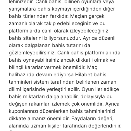
lehinizedir. Canlı bahis, bilinen oyunlara veya
yarışmalara bahis koymayı içerdiğinden diğer
bahis türlerinden farklıdır. Maçları gerçek
zamanlı olarak takip edebileceğiniz ve bu
platformlarda canlı olarak izleyebileceğiniz
bahis sitelerini biliyorsunuzdur. Ayrıca düzenli
olarak dalgalanan bahis tutarını da
gözlemleyebilirsiniz. Canlı bahis platformlarında
bahis oynayabilirsiniz ancak dikkatli olmak ve
bilinçli kararlar vermek önemlidir. Maç
halihazırda devam ediyorsa Hilabet bahis
tahminleri sistem tarafından belirlenen zaman
dilimi içerisinde yerleştirilebilir. Oyun ilerledikçe
bahis miktarları dalgalanabilir, dolayısıyla bu
değişen rakamları izlemek çok önemlidir. Ayrıca
kuponlarınızı düzenlerken bahis tahminlerinizi
dikkate almanız önemlidir. Faydaların değeri,
alanında uzman kişiler tarafından değerlendirilir.