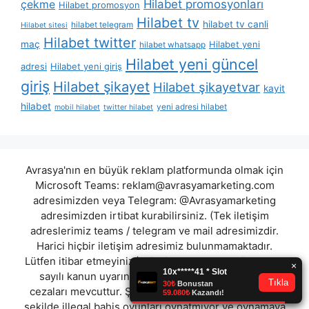
Hilabet promosyonları
çekme
Hilabet promosyon
Hilabet tv
hilabet tv canli
hilabet telegram
Hilabet sitesi
Hilabet twitter
maç
Hilabet yeni
hilabet whatsapp
Hilabet yeni güncel
adresi
Hilabet yeni giriş
giriş
Hilabet şikayet
Hilabet şikayetvar
kayit
hilabet
yeni adresi hilabet
mobil hilabet
twitter hilabet
Avrasya'nın en büyük reklam platformunda olmak için
Microsoft Teams:
reklam@avrasyamarketing.com
adresimizden veya Telegram: @Avrasyamarketing
adresimizden irtibat kurabilirsiniz. (Tek iletişim
adreslerimiz teams / telegram ve mail adresimizdir.
Harici hiçbir iletişim adresimiz bulunmamaktadır.
Lütfen itibar etmeyiniz.) Türkiye yasalarına göre 7258
sayılı kanun uyarınca yasa dışı bahis oynamanın
cezaları mevcuttur. Şu an bulunduğunuz site hiç bir
şekilde illegal bahis oyunları oynatmıyor ve oynamaya