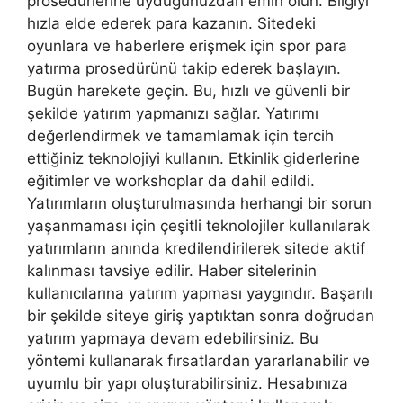
prosedürlerine uyduğunuzdan emin olun. Bilgiyi
hızla elde ederek para kazanın. Sitedeki
oyunlara ve haberlere erişmek için spor para
yatırma prosedürünü takip ederek başlayın.
Bugün harekete geçin. Bu, hızlı ve güvenli bir
şekilde yatırım yapmanızı sağlar. Yatırımı
değerlendirmek ve tamamlamak için tercih
ettiğiniz teknolojiyi kullanın. Etkinlik giderlerine
eğitimler ve workshoplar da dahil edildi.
Yatırımların oluşturulmasında herhangi bir sorun
yaşanmaması için çeşitli teknolojiler kullanılarak
yatırımların anında kredilendirilerek sitede aktif
kalınması tavsiye edilir. Haber sitelerinin
kullanıcılarına yatırım yapması yaygındır. Başarılı
bir şekilde siteye giriş yaptıktan sonra doğrudan
yatırım yapmaya devam edebilirsiniz. Bu
yöntemi kullanarak fırsatlardan yararlanabilir ve
uyumlu bir yapı oluşturabilirsiniz. Hesabınıza