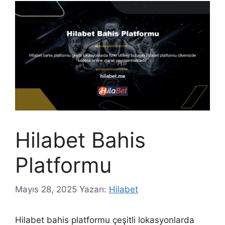
Hilabet Bahis
Platformu
Mayıs 28, 2025
Yazarı:
Hilabet
Hilabet bahis platformu çeşitli lokasyonlarda