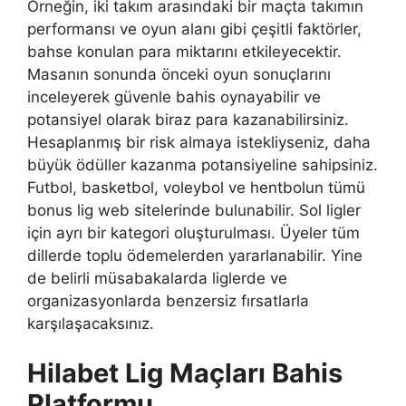
Örneğin, iki takım arasındaki bir maçta takımın
performansı ve oyun alanı gibi çeşitli faktörler,
bahse konulan para miktarını etkileyecektir.
Masanın sonunda önceki oyun sonuçlarını
inceleyerek güvenle bahis oynayabilir ve
potansiyel olarak biraz para kazanabilirsiniz.
Hesaplanmış bir risk almaya istekliyseniz, daha
büyük ödüller kazanma potansiyeline sahipsiniz.
Futbol, ​​basketbol, ​​voleybol ve hentbolun tümü
bonus lig web sitelerinde bulunabilir. Sol ligler
için ayrı bir kategori oluşturulması. Üyeler tüm
dillerde toplu ödemelerden yararlanabilir. Yine
de belirli müsabakalarda liglerde ve
organizasyonlarda benzersiz fırsatlarla
karşılaşacaksınız.
Hilabet Lig Maçları Bahis
Platformu