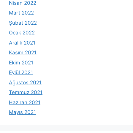
Nisan 2022
Mart 2022
Şubat 2022
Ocak 2022
Aralık 2021
Kasım 2021
Ekim 2021
Eylül 2021
Ağustos 2021
Temmuz 2021
Haziran 2021
Mayıs 2021