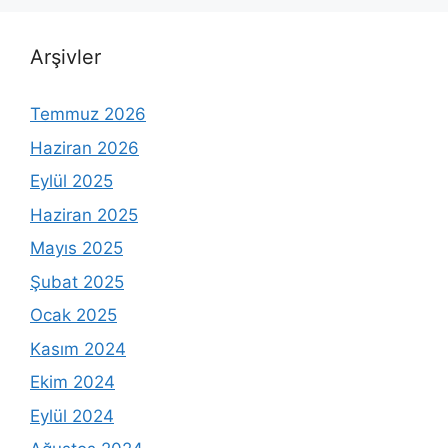
Arşivler
Temmuz 2026
Haziran 2026
Eylül 2025
Haziran 2025
Mayıs 2025
Şubat 2025
Ocak 2025
Kasım 2024
Ekim 2024
Eylül 2024