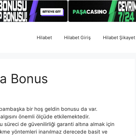
Hilabet
Hilabet Giriş
Hilabet Şikayet
ka Bonus
bambaşka bir hoş geldin bonusu da var.
k algısını önemli ölçüde etkilemektedir.
süreci de güvenilirliği garanti altına almak için
 çekme yöntemleri inanılmaz derecede basit ve