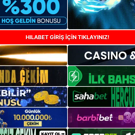
HILABET GİRİŞ İÇİN TIKLAYINIZ!