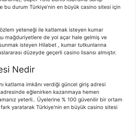
 ve bu durum Türkiye’nin en büyük casino sitesi için
 gözlem yeteneği ile katlamak isteyen kumar
ğu mağduriyetlere de yol açar hale gelmiş ve
 sunmak isteyen Hilabet , kumar tutkunlarına
ararası düzeyde geçerli casino lisansı almıştır.
esi Nedir
nı katlama imkânı verdiği güncel giriş adresi
riş adresinde eğlenirken kazanmaya hemen
amanız yeterli.. Üyelerine % 100 güvenilir bir ortam
fark yaratarak Türkiye’nin en büyük casino sitesi