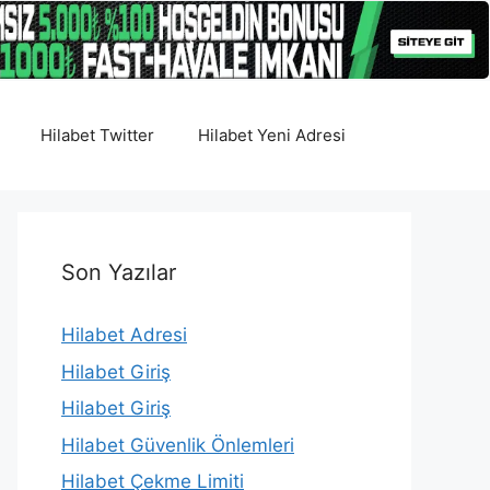
Hilabet Twitter
Hilabet Yeni Adresi
Son Yazılar
Hilabet Adresi
Hilabet Giriş
Hilabet Giriş
Hilabet Güvenlik Önlemleri
Hilabet Çekme Limiti