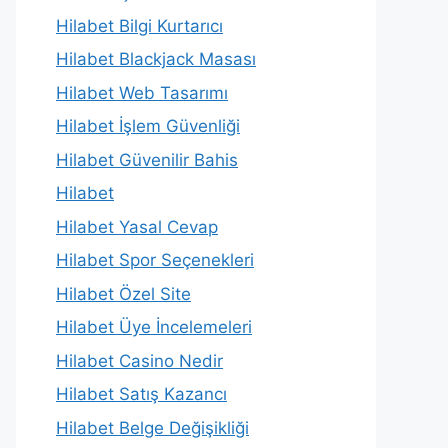
Hilabet Bilgi Kurtarıcı
Hilabet Blackjack Masası
Hilabet Web Tasarımı
Hilabet İşlem Güvenliği
Hilabet Güvenilir Bahis
Hilabet
Hilabet Yasal Cevap
Hilabet Spor Seçenekleri
Hilabet Özel Site
Hilabet Üye İncelemeleri
Hilabet Casino Nedir
Hilabet Satış Kazancı
Hilabet Belge Değişikliği