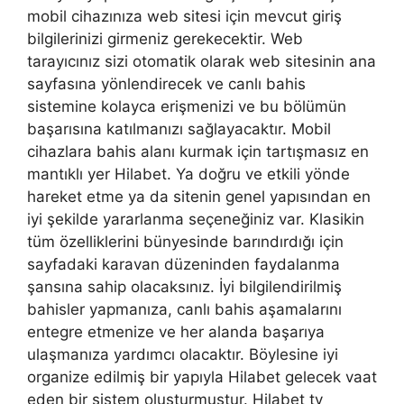
mobil cihazınıza web sitesi için mevcut giriş
bilgilerinizi girmeniz gerekecektir. Web
tarayıcınız sizi otomatik olarak web sitesinin ana
sayfasına yönlendirecek ve canlı bahis
sistemine kolayca erişmenizi ve bu bölümün
başarısına katılmanızı sağlayacaktır. Mobil
cihazlara bahis alanı kurmak için tartışmasız en
mantıklı yer Hilabet. Ya doğru ve etkili yönde
hareket etme ya da sitenin genel yapısından en
iyi şekilde yararlanma seçeneğiniz var. Klasikin
tüm özelliklerini bünyesinde barındırdığı için
sayfadaki karavan düzeninden faydalanma
şansına sahip olacaksınız. İyi bilgilendirilmiş
bahisler yapmanıza, canlı bahis aşamalarını
entegre etmenize ve her alanda başarıya
ulaşmanıza yardımcı olacaktır. Böylesine iyi
organize edilmiş bir yapıyla Hilabet gelecek vaat
eden bir sistem oluşturmuştur. Hilabet tv