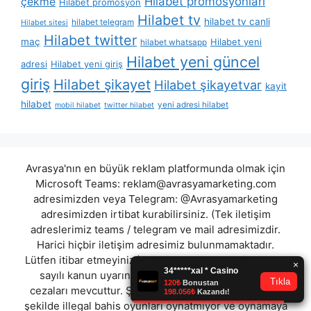
Hilabet promosyonları
çekme
Hilabet promosyon
Hilabet tv
hilabet tv canli
hilabet telegram
Hilabet sitesi
Hilabet twitter
maç
Hilabet yeni
hilabet whatsapp
Hilabet yeni güncel
adresi
Hilabet yeni giriş
giriş
Hilabet şikayet
Hilabet şikayetvar
kayit
hilabet
yeni adresi hilabet
mobil hilabet
twitter hilabet
Avrasya'nın en büyük reklam platformunda olmak için
Microsoft Teams:
reklam@avrasyamarketing.com
adresimizden veya Telegram: @Avrasyamarketing
adresimizden irtibat kurabilirsiniz. (Tek iletişim
adreslerimiz teams / telegram ve mail adresimizdir.
Harici hiçbir iletişim adresimiz bulunmamaktadır.
Lütfen itibar etmeyiniz.) Türkiye yasalarına göre 7258
sayılı kanun uyarınca yasa dışı bahis oynamanın
cezaları mevcuttur. Şu an bulunduğunuz site hiç bir
şekilde illegal bahis oyunları oynatmıyor ve oynamaya