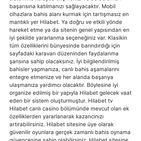
başarısına katılmanızı sağlayacaktır. Mobil
cihazlara bahis alanı kurmak için tartışmasız en
mantıklı yer Hilabet. Ya doğru ve etkili yönde
hareket etme ya da sitenin genel yapısından en
iyi şekilde yararlanma seçeneğiniz var. Klasikin
tüm özelliklerini bünyesinde barındırdığı için
sayfadaki karavan düzeninden faydalanma
şansına sahip olacaksınız. İyi bilgilendirilmiş
bahisler yapmanıza, canlı bahis aşamalarını
entegre etmenize ve her alanda başarıya
ulaşmanıza yardımcı olacaktır. Böylesine iyi
organize edilmiş bir yapıyla Hilabet gelecek vaat
eden bir sistem oluşturmuştur. Hilabet tv
Hilabet canlı casino bölümünde mevcut olan ek
özelliklerden yararlanarak kazancınızı
artırabilirsiniz. Hilabet sitesine üye olarak
güvenilir oyunlara gerçek zamanlı bahis oynama
güvencesine sahip olabilirsiniz. Hilabet sitesine