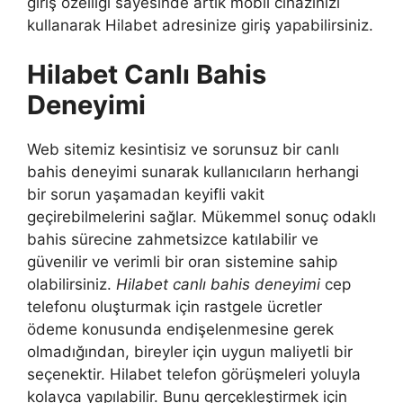
giriş özelliği sayesinde artık mobil cihazınızı
kullanarak Hilabet adresinize giriş yapabilirsiniz.
Hilabet Canlı Bahis
Deneyimi
Web sitemiz kesintisiz ve sorunsuz bir canlı
bahis deneyimi sunarak kullanıcıların herhangi
bir sorun yaşamadan keyifli vakit
geçirebilmelerini sağlar. Mükemmel sonuç odaklı
bahis sürecine zahmetsizce katılabilir ve
güvenilir ve verimli bir oran sistemine sahip
olabilirsiniz.
Hilabet canlı bahis deneyimi
cep
telefonu oluşturmak için rastgele ücretler
ödeme konusunda endişelenmesine gerek
olmadığından, bireyler için uygun maliyetli bir
seçenektir. Hilabet telefon görüşmeleri yoluyla
kolayca yapılabilir. Bunu gerçekleştirmek için