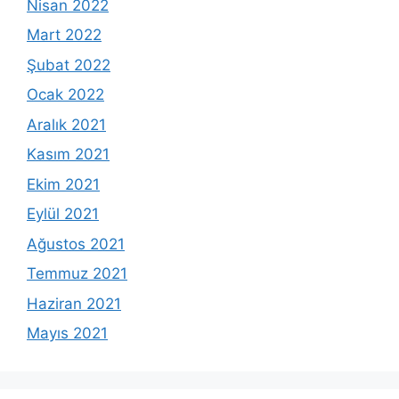
Nisan 2022
Mart 2022
Şubat 2022
Ocak 2022
Aralık 2021
Kasım 2021
Ekim 2021
Eylül 2021
Ağustos 2021
Temmuz 2021
Haziran 2021
Mayıs 2021