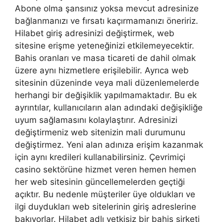
Abone olma şansınız yoksa mevcut adresinize
bağlanmanızı ve fırsatı kaçırmamanızı öneririz.
Hilabet giriş adresinizi değiştirmek, web
sitesine erişme yeteneğinizi etkilemeyecektir.
Bahis oranları ve masa ticareti de dahil olmak
üzere aynı hizmetlere erişilebilir. Ayrıca web
sitesinin düzeninde veya mali düzenlemelerde
herhangi bir değişiklik yapılmamaktadır. Bu ek
ayrıntılar, kullanıcıların alan adındaki değişikliğe
uyum sağlamasını kolaylaştırır. Adresinizi
değiştirmeniz web sitenizin mali durumunu
değiştirmez. Yeni alan adınıza erişim kazanmak
için aynı kredileri kullanabilirsiniz. Çevrimiçi
casino sektörüne hizmet veren hemen hemen
her web sitesinin güncellemelerden geçtiği
açıktır. Bu nedenle müşteriler üye oldukları ve
ilgi duydukları web sitelerinin giriş adreslerine
bakıyorlar. Hilabet adlı yetkisiz bir bahis şirketi