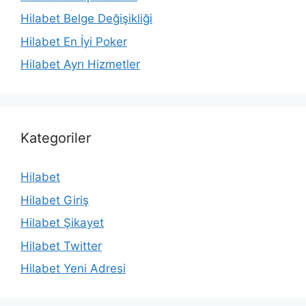
Hilabet Belge Değişikliği
Hilabet En İyi Poker
Hilabet Ayrı Hizmetler
Kategoriler
Hilabet
Hilabet Giriş
Hilabet Şikayet
Hilabet Twitter
Hilabet Yeni Adresi