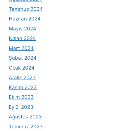
Temmuz 2024
Haziran 2024
Mayıs 2024
Nisan 2024
Mart 2024
Şubat 2024
Ocak 2024
Aralık 2023
Kasım 2023
Ekim 2023
Eylül 2023
Ağustos 2023
Temmuz 2023