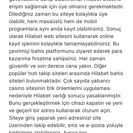
erişim sağlamak için üye olmanız gerekmektedir.
Dilediğiniz zaman bu siteye kolaylıkla üye
olabilir, hem masaüstü hem de mobil
programlara aynı anda kayıt olabilirsiniz. Sonuç
olarak Hilabet web sitesini kullanarak online
kayıt işlemini kolaylıkla tamamlayabilirsiniz. Bu
çevrimiçi bahis platformunu ziyaret ederek para
kazanma fırsatına sahipsiniz. Her zaman
güvenilir ve son derece cana yakın. Diğer
popüler hızlı takip siteleri arasında Hilabet bahis
siteleri bulunmaktadır. Çok sayıda yabancı
casino sitesinin btk önlemlerini uygulaması
nedeniyle Hilabet varlığı sonucu yasaklanmıştır.
Bunu gerçekleştirmek için cihazı kapatın ve yeni
ve geçerli bir adres kullanarak oturum açın.
Siteye giriş yaparak yeni adresinizi site
üzerinden takip edebilir, sms ve e-posta yoluyla
bildirimler alabilirsiniz. Ayrıca her