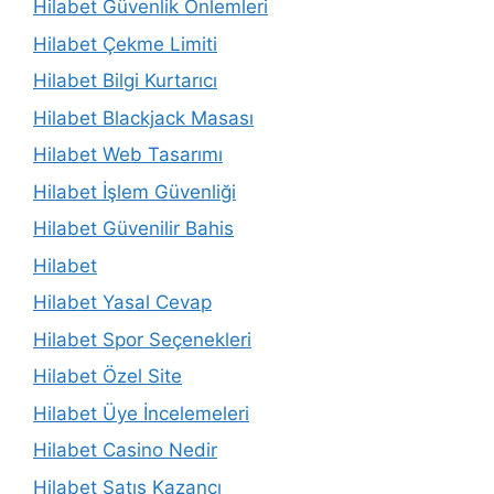
Hilabet Güvenlik Önlemleri
Hilabet Çekme Limiti
Hilabet Bilgi Kurtarıcı
Hilabet Blackjack Masası
Hilabet Web Tasarımı
Hilabet İşlem Güvenliği
Hilabet Güvenilir Bahis
Hilabet
Hilabet Yasal Cevap
Hilabet Spor Seçenekleri
Hilabet Özel Site
Hilabet Üye İncelemeleri
Hilabet Casino Nedir
Hilabet Satış Kazancı