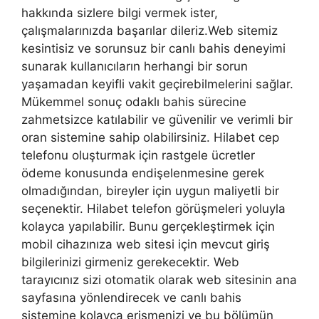
hakkında sizlere bilgi vermek ister,
çalışmalarınızda başarılar dileriz.Web sitemiz
kesintisiz ve sorunsuz bir canlı bahis deneyimi
sunarak kullanıcıların herhangi bir sorun
yaşamadan keyifli vakit geçirebilmelerini sağlar.
Mükemmel sonuç odaklı bahis sürecine
zahmetsizce katılabilir ve güvenilir ve verimli bir
oran sistemine sahip olabilirsiniz. Hilabet cep
telefonu oluşturmak için rastgele ücretler
ödeme konusunda endişelenmesine gerek
olmadığından, bireyler için uygun maliyetli bir
seçenektir. Hilabet telefon görüşmeleri yoluyla
kolayca yapılabilir. Bunu gerçekleştirmek için
mobil cihazınıza web sitesi için mevcut giriş
bilgilerinizi girmeniz gerekecektir. Web
tarayıcınız sizi otomatik olarak web sitesinin ana
sayfasına yönlendirecek ve canlı bahis
sistemine kolayca erişmenizi ve bu bölümün