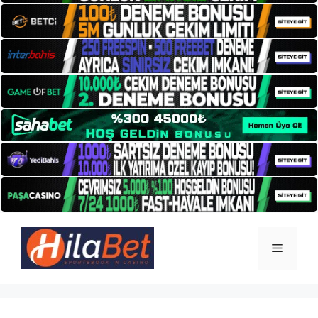
İçeriğe
atla
Menü