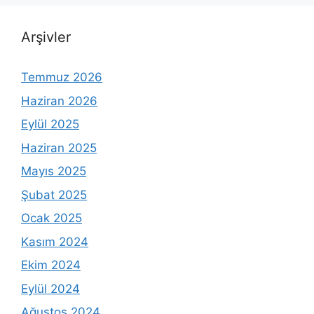
Arşivler
Temmuz 2026
Haziran 2026
Eylül 2025
Haziran 2025
Mayıs 2025
Şubat 2025
Ocak 2025
Kasım 2024
Ekim 2024
Eylül 2024
Ağustos 2024