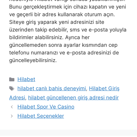
Bunu gerçekleştirmek için cihazı kapatın ve yeni
ve geçerli bir adres kullanarak oturum açın.
Siteye giriş yaparak yeni adresinizi site
üzerinden takip edebilir, sms ve e-posta yoluyla
bildirimler alabilirsiniz. Ayrıca her
güncellemeden sonra ayarlar kısmından cep
telefonu numaranızı ve e-posta adresinizi de
güncelleyebilirsiniz.
Kategoriler
Hilabet
Etiketler
hilabet canlı bahis deneyimi
,
Hilabet Giriş
Adresi
,
hilabet güncellenen giriş adresi nedir
Yazı
Hilabet Spor Ve Casino
dolaşımı
Hilabet Seçenekler