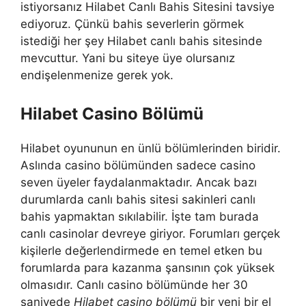
istiyorsanız Hilabet Canlı Bahis Sitesini tavsiye
ediyoruz. Çünkü bahis severlerin görmek
istediği her şey Hilabet canlı bahis sitesinde
mevcuttur. Yani bu siteye üye olursanız
endişelenmenize gerek yok.
Hilabet Casino Bölümü
Hilabet oyununun en ünlü bölümlerinden biridir.
Aslında casino bölümünden sadece casino
seven üyeler faydalanmaktadır. Ancak bazı
durumlarda canlı bahis sitesi sakinleri canlı
bahis yapmaktan sıkılabilir. İşte tam burada
canlı casinolar devreye giriyor. Forumları gerçek
kişilerle değerlendirmede en temel etken bu
forumlarda para kazanma şansının çok yüksek
olmasıdır. Canlı casino bölümünde her 30
saniyede
Hilabet casino bölümü
bir yeni bir el