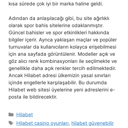
kısa sürede çok iyi bir marka haline geldi.
Adından da anlaşılacağı gibi, bu site ağırlıklı
olarak spor bahis sitelerine odaklanmıştır.
Güncel bahisler ve spor etkinlikleri hakkında
bilgiler içerir. Ayrıca yaklaşan maçlar ve popüler
turnuvalar da kullanıcıların kolayca erişebilmesi
için ana sayfada görüntülenir. Modeller açık ve
göz alıcı renk kombinasyonları ile seçilmekte ve
genellikle daha açık renkler tercih edilmektedir.
Ancak Hilabet adresi ülkemizin yasal sınırları
içinde engellerle karşılaşabilir. Bu durumda
Hilabet web sitesi üyelerine yeni adreslerini e-
posta ile bildirecektir.
Kategoriler
Hilabet
Etiketler
Hilabet casino oyunları
,
hilabet güvenebilir