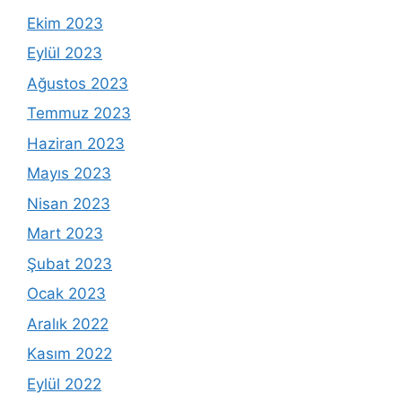
Ekim 2023
Eylül 2023
Ağustos 2023
Temmuz 2023
Haziran 2023
Mayıs 2023
Nisan 2023
Mart 2023
Şubat 2023
Ocak 2023
Aralık 2022
Kasım 2022
Eylül 2022