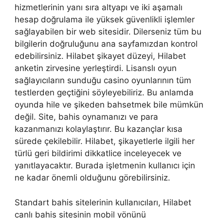
hizmetlerinin yanı sıra altyapı ve iki aşamalı
hesap doğrulama ile yüksek güvenlikli işlemler
sağlayabilen bir web sitesidir. Dilerseniz tüm bu
bilgilerin doğruluğunu ana sayfamızdan kontrol
edebilirsiniz. Hilabet şikayet düzeyi, Hilabet
anketin zirvesine yerleştirdi. Lisanslı oyun
sağlayıcıların sunduğu casino oyunlarının tüm
testlerden geçtiğini söyleyebiliriz. Bu anlamda
oyunda hile ve şikeden bahsetmek bile mümkün
değil. Site, bahis oynamanızı ve para
kazanmanızı kolaylaştırır. Bu kazançlar kısa
sürede çekilebilir. Hilabet, şikayetlerle ilgili her
türlü geri bildirimi dikkatlice inceleyecek ve
yanıtlayacaktır. Burada işletmenin kullanıcı için
ne kadar önemli olduğunu görebilirsiniz.
Standart bahis sitelerinin kullanıcıları, Hilabet
canlı bahis sitesinin mobil yönünü