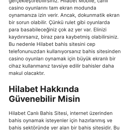
gerçekleştirebilirsiniz. Hilabet Mobile, canlı
casino oyunlarını tam ekran modunda
oynamanıza izin verir. Ancak, dokunmatik ekran
bir sorun olabilir. Çünkü rulet gibi oyunlarda
para basabileceğiniz çok az yer var. Elinizi
kaydırırsanız, biraz para kaybetmiş olabilirsiniz.
Bu nedenle Hilabet bahis sitesini cep
telefonunuzdan kullanıyorsanız bahis sitesinden
casino oyunları oynamak için büyük ekranlı bir
cihaz kullanmanız tavsiye edilir bahisler daha
makul olacaktır.
Hilabet Hakkında
Güvenebilir Misin
Hilabet Canlı Bahis Sitesi, internet üzerinden
bahis oynamak isteyenler için hazırlanmış ve
bahis sektöründe yer alan bir bahis sitesidir. Bu