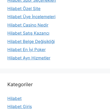
Hilabet Spor Seçenekleri
Hilabet Özel Site
Hilabet Üye İncelemeleri
Hilabet Casino Nedir
Hilabet Satış Kazancı
Hilabet Belge Değişikliği
Hilabet En İyi Poker
Hilabet Ayrı Hizmetler
Kategoriler
Hilabet
Hilabet Giriş