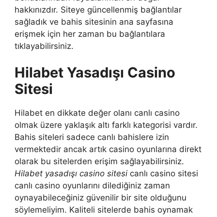
hakkınızdır. Siteye güncellenmiş bağlantılar
sağladık ve bahis sitesinin ana sayfasına
erişmek için her zaman bu bağlantılara
tıklayabilirsiniz.
Hilabet Yasadışı Casino
Sitesi
Hilabet en dikkate değer olanı canlı casino
olmak üzere yaklaşık altı farklı kategorisi vardır.
Bahis siteleri sadece canlı bahislere izin
vermektedir ancak artık casino oyunlarına direkt
olarak bu sitelerden erişim sağlayabilirsiniz.
Hilabet yasadışı casino sitesi
canlı casino sitesi
canlı casino oyunlarını dilediğiniz zaman
oynayabileceğiniz güvenilir bir site olduğunu
söylemeliyim. Kaliteli sitelerde bahis oynamak