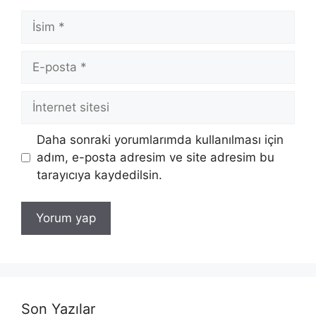
İsim
E-
posta
İnternet
sitesi
Daha sonraki yorumlarımda kullanılması için
adım, e-posta adresim ve site adresim bu
tarayıcıya kaydedilsin.
Son Yazılar