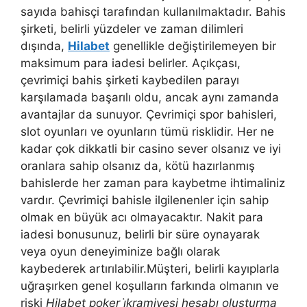
sayıda bahisçi tarafından kullanılmaktadır. Bahis
şirketi, belirli yüzdeler ve zaman dilimleri
dışında,
Hilabet
genellikle değiştirilemeyen bir
maksimum para iadesi belirler. Açıkçası,
çevrimiçi bahis şirketi kaybedilen parayı
karşılamada başarılı oldu, ancak aynı zamanda
avantajlar da sunuyor. Çevrimiçi spor bahisleri,
slot oyunları ve oyunların tümü risklidir. Her ne
kadar çok dikkatli bir casino sever olsanız ve iyi
oranlara sahip olsanız da, kötü hazırlanmış
bahislerde her zaman para kaybetme ihtimaliniz
vardır. Çevrimiçi bahisle ilgilenenler için sahip
olmak en büyük acı olmayacaktır. Nakit para
iadesi bonusunuz, belirli bir süre oynayarak
veya oyun deneyiminize bağlı olarak
kaybederek artırılabilir.Müşteri, belirli kayıplarla
uğraşırken genel koşulların farkında olmanın ve
riski
Hilabet poker i̇kramiyesi hesabı oluşturma