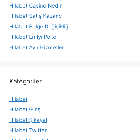
Hilabet Casino Nedir
Hilabet Satış Kazancı
Hilabet Belge Değişikliği
Hilabet En İyi Poker
Hilabet Ayrı Hizmetler
Kategoriler
Hilabet
Hilabet Giriş
Hilabet Şikayet
Hilabet Twitter