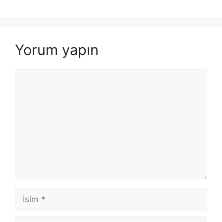
Yorum yapın
Yorum
İsim
E-