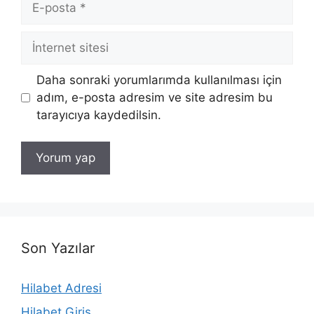
posta
İnternet
sitesi
Daha sonraki yorumlarımda kullanılması için
adım, e-posta adresim ve site adresim bu
tarayıcıya kaydedilsin.
Son Yazılar
Hilabet Adresi
Hilabet Giriş