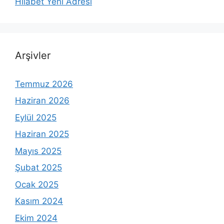
Hilabet Yeni Adresi
Arşivler
Temmuz 2026
Haziran 2026
Eylül 2025
Haziran 2025
Mayıs 2025
Şubat 2025
Ocak 2025
Kasım 2024
Ekim 2024