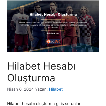
Hilabet Hesabı
Oluşturma
Nisan 6, 2024
Yazarı:
Hilabet
Hilabet hesabı oluşturma giriş sorunları