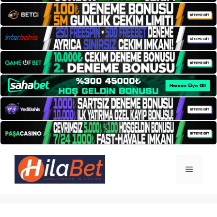
İçeriğe
atla
Menü