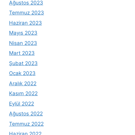
Ağustos 2023
Temmuz 2023
Haziran 2023
Mayıs 2023
Nisan 2023
Mart 2023
Şubat 2023
Ocak 2023
Aralık 2022
Kasım 2022
Eylül 2022
Ağustos 2022
Temmuz 2022
Haziran 2022