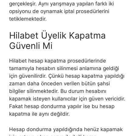
gerçekleşir. Aynı yarışmaya yapılan farklı iki
opsiyonu de oynamak iptal prosedürlerini
tetiklemektedir.
Hilabet Üyelik Kapatma
Güvenli Mi
Hilabet hesap kapatma prosedürlerinde
tamamıyla hesabın silinmesi anlamına geldiği
için güvenilirdir. Çünkü hesap kapatma yapıldığı
zaman daha önceden verilen bütün şahsi
bilgiler silinmektedir. Bu durum hesabını
kapamak isteyen kullanıcılar için güven vericidir.
Fakat hesap dondurma yapılır ise bu hesap
kapatma ile aynı değildir.
Hesap dondurma yapıldığında henüz kapamak