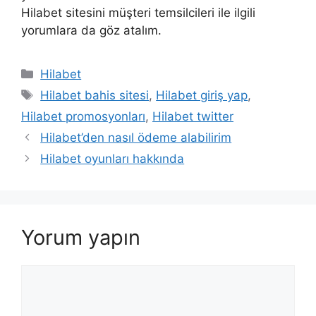
Hilabet sitesini müşteri temsilcileri ile ilgili
yorumlara da göz atalım.
Kategoriler
Hilabet
Etiketler
Hilabet bahis sitesi
,
Hilabet giriş yap
,
Hilabet promosyonları
,
Hilabet twitter
Yazı
Hilabet’den nasıl ödeme alabilirim
dolaşımı
Hilabet oyunları hakkında
Yorum yapın
Yorum