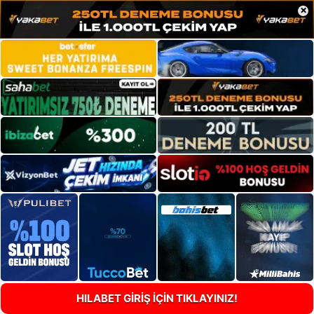
×
HILABET GİRİŞ İÇİN TIKLAYINIZ!