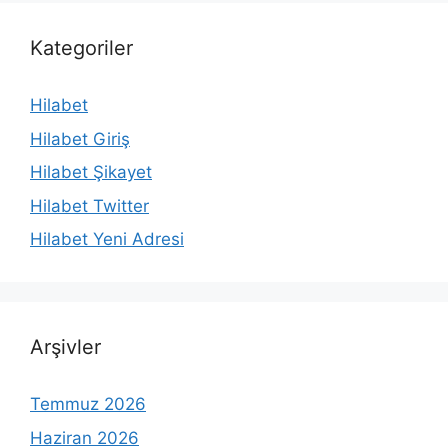
Kategoriler
Hilabet
Hilabet Giriş
Hilabet Şikayet
Hilabet Twitter
Hilabet Yeni Adresi
Arşivler
Temmuz 2026
Haziran 2026