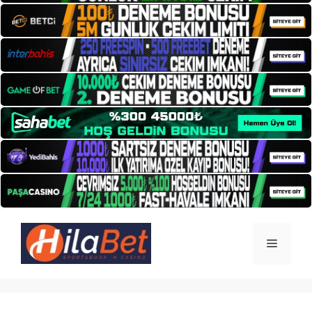
İçeriğe
atla
Menü