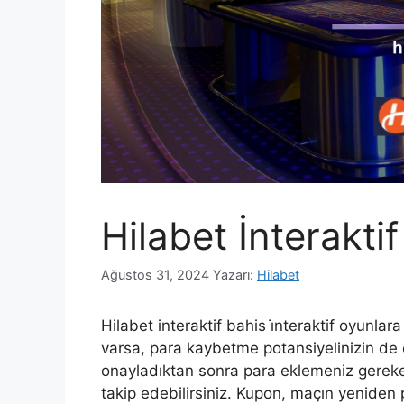
Hilabet İnterakti
Ağustos 31, 2024
Yazarı:
Hilabet
Hilabet interaktif bahis i̇nteraktif oyunlar
varsa, para kaybetme potansiyelinizin de
onayladıktan sonra para eklemeniz gereke
takip edebilirsiniz. Kupon, maçın yeniden p