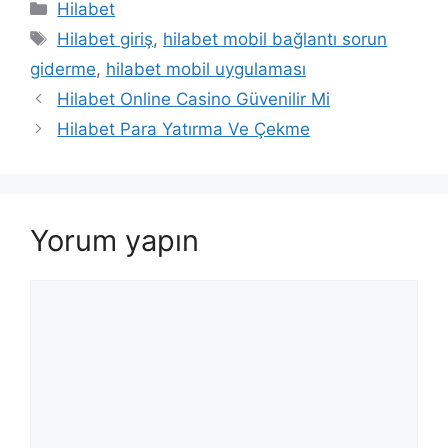
Kategoriler
Hilabet
Etiketler
Hilabet giriş
,
hilabet mobil bağlantı sorun
giderme
,
hilabet mobil uygulaması
Yazı
Hilabet Online Casino Güvenilir Mi
dolaşımı
Hilabet Para Yatırma Ve Çekme
Yorum yapın
Yorum