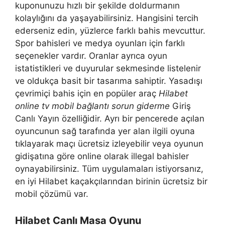
kuponunuzu hızlı bir şekilde doldurmanın
kolaylığını da yaşayabilirsiniz. Hangisini tercih
ederseniz edin, yüzlerce farklı bahis mevcuttur.
Spor bahisleri ve medya oyunları için farklı
seçenekler vardır. Oranlar ayrıca oyun
istatistikleri ve duyurular sekmesinde listelenir
ve oldukça basit bir tasarıma sahiptir. Yasadışı
çevrimiçi bahis için en popüler araç
Hilabet
online tv mobil bağlantı sorun giderme
Giriş
Canlı Yayın özelliğidir. Ayrı bir pencerede açılan
oyuncunun sağ tarafında yer alan ilgili oyuna
tıklayarak maçı ücretsiz izleyebilir veya oyunun
gidişatına göre online olarak illegal bahisler
oynayabilirsiniz. Tüm uygulamaları istiyorsanız,
en iyi Hilabet kaçakçılarından birinin ücretsiz bir
mobil çözümü var.
Hilabet Canlı Masa Oyunu