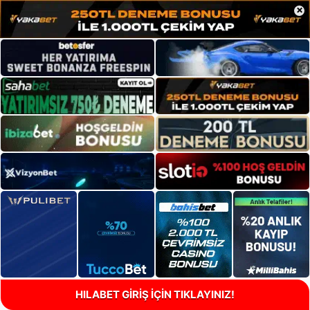
×
HILABET GİRİŞ İÇİN TIKLAYINIZ!