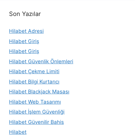
Son Yazılar
Hilabet Adresi
Hilabet Giriş
Hilabet Giriş
Hilabet Güvenlik Önlemleri
Hilabet Çekme Limiti
Hilabet Bilgi Kurtarıcı
Hilabet Blackjack Masası
Hilabet Web Tasarımı
Hilabet İşlem Güvenliği
Hilabet Güvenilir Bahis
Hilabet