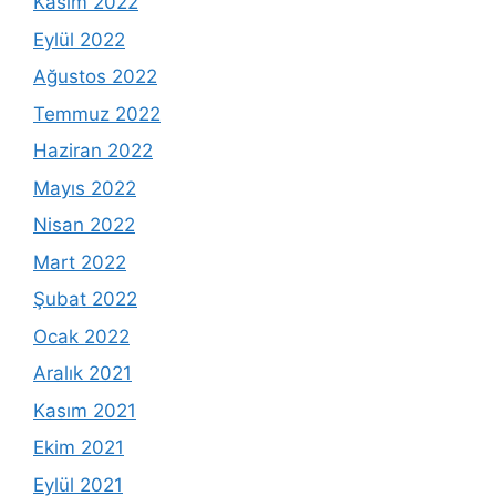
Kasım 2022
Eylül 2022
Ağustos 2022
Temmuz 2022
Haziran 2022
Mayıs 2022
Nisan 2022
Mart 2022
Şubat 2022
Ocak 2022
Aralık 2021
Kasım 2021
Ekim 2021
Eylül 2021