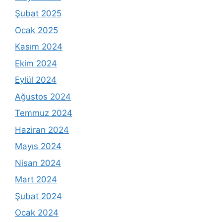
Şubat 2025
Ocak 2025
Kasım 2024
Ekim 2024
Eylül 2024
Ağustos 2024
Temmuz 2024
Haziran 2024
Mayıs 2024
Nisan 2024
Mart 2024
Şubat 2024
Ocak 2024