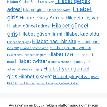
Hilabet gerçek
Hilabet Casino Sitesi
hilabet com
Hilabet
adresi
hilabet girisi
hilabet giris twitter
giriş
Hilabet Giriş Adresi
Hilabet giriş yap
Hilabet güncel
Hilabet güncel adresi
giriş
Hilabet güvenilir mi
Hilabet kaç oldu
Hilabet nasıl bir site
Hilabet para
Hilabet mobil giriş
Hilabet promosyonları
çekme
Hilabet promosyon
Hilabet tv
hilabet tv canli
hilabet telegram
Hilabet sitesi
Hilabet twitter
maç
Hilabet yeni
hilabet whatsapp
Hilabet yeni güncel
adresi
Hilabet yeni giriş
giriş
Hilabet şikayet
Hilabet şikayetvar
kayit
hilabet
yeni adresi hilabet
mobil hilabet
twitter hilabet
Avrasya'nın en büyük reklam platformunda olmak için