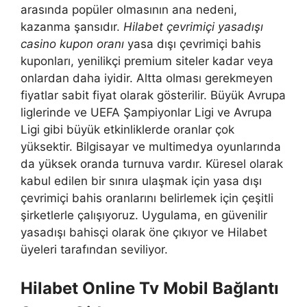
arasında popüler olmasının ana nedeni,
kazanma şansıdır.
Hilabet çevrimiçi yasadışı
casino kupon oranı
yasa dışı çevrimiçi bahis
kuponları, yenilikçi premium siteler kadar veya
onlardan daha iyidir. Altta olması gerekmeyen
fiyatlar sabit fiyat olarak gösterilir. Büyük Avrupa
liglerinde ve UEFA Şampiyonlar Ligi ve Avrupa
Ligi gibi büyük etkinliklerde oranlar çok
yüksektir. Bilgisayar ve multimedya oyunlarında
da yüksek oranda turnuva vardır. Küresel olarak
kabul edilen bir sınıra ulaşmak için yasa dışı
çevrimiçi bahis oranlarını belirlemek için çeşitli
şirketlerle çalışıyoruz. Uygulama, en güvenilir
yasadışı bahisçi olarak öne çıkıyor ve Hilabet
üyeleri tarafından seviliyor.
Hilabet Online Tv Mobil Bağlantı