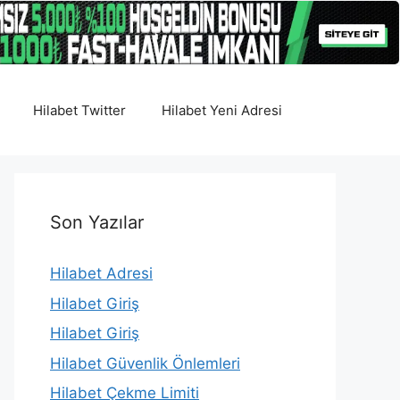
Hilabet Twitter
Hilabet Yeni Adresi
Son Yazılar
Hilabet Adresi
Hilabet Giriş
Hilabet Giriş
Hilabet Güvenlik Önlemleri
Hilabet Çekme Limiti