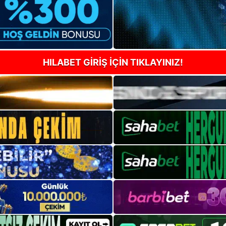
HILABET GİRİŞ İÇİN TIKLAYINIZ!