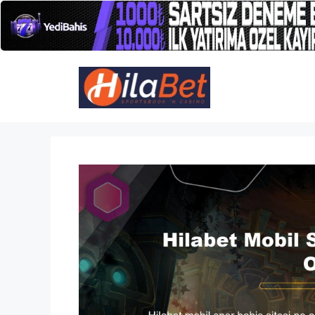
İçeriğe
atla