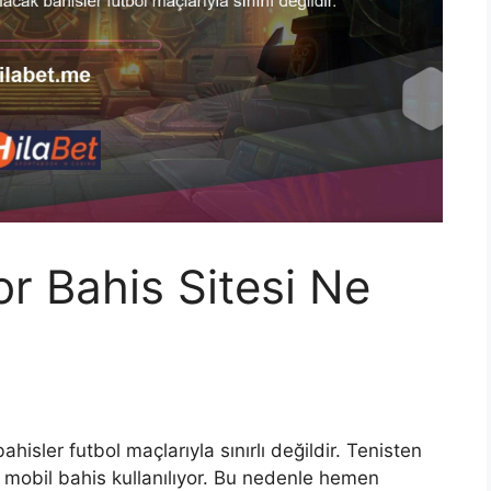
or Bahis Sitesi Ne
hisler futbol maçlarıyla sınırlı değildir. Tenisten
 mobil bahis kullanılıyor. Bu nedenle hemen