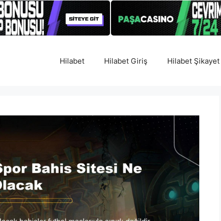
Hilabet
Hilabet Giriş
Hilabet Şikayet