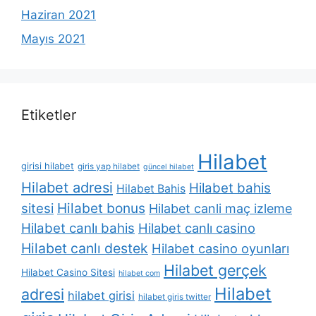
Haziran 2021
Mayıs 2021
Etiketler
Hilabet
girisi hilabet
giris yap hilabet
güncel hilabet
Hilabet adresi
Hilabet bahis
Hilabet Bahis
Hilabet bonus
sitesi
Hilabet canli maç izleme
Hilabet canlı bahis
Hilabet canlı casino
Hilabet canlı destek
Hilabet casino oyunları
Hilabet gerçek
Hilabet Casino Sitesi
hilabet com
Hilabet
adresi
hilabet girisi
hilabet giris twitter