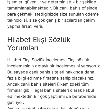
işlemleri güvenilir ve deterministtik bir şekilde
tamamlanabilmektedir. Bir canlı bahis ofisinde
para çekmek istediğinizde size sunulan ödeme
teknolojisi, size çok geniş bir açılardan çekim
yapma fırsatı verir.
Hilabet Ekşi Sözlük
Yorumları
Hilabet Ekşi Sözlük İncelemesi Ekşi sözlük
incelemesinin detaylı bir incelemesini yapıyoruz.
Bu sayede canlı bahis siteleri hakkında daha
fazla bilgi edinme fırsatına sahip olacaksınız.
Ancak canlı bahis siteleri ülkemizdeki tüm
firmalar gibi illegal bahis siteleri olarak kabul
edilmektedir. Bir çok yaptırımı da beraberinde
getiriyor.
Ayrıca, bu web sitesi yasa dışı olduğu için,