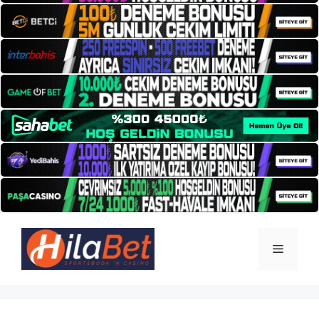
İçeriğe
atla
Menü