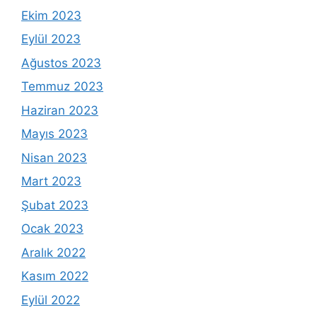
Ekim 2023
Eylül 2023
Ağustos 2023
Temmuz 2023
Haziran 2023
Mayıs 2023
Nisan 2023
Mart 2023
Şubat 2023
Ocak 2023
Aralık 2022
Kasım 2022
Eylül 2022