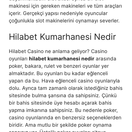
makinesi için gereken makineleri ve tüm araçları
içerir. Gerçekçi yapısı nedeniyle oyuncular
çoğunlukla slot makinelerini oynamayı severler.
Hilabet Kumarhanesi Nedir
Hilabet Casino ne anlama geliyor? Casino
oyunları
hilabet kumarhanesi nedir
arasında
poker, bakara, rulet ve benzeri oyunlar yer
almaktadır. Bu oyunları bu kadar eğlenceli
yapan da bu. Hava eğlenceli casino oyunlarıyla
dolu. Ayrıca tam zamanlı olarak istediğiniz bahis
sitesinde bulma şansına da sahipsiniz. Çünkü
bir bahis sitesinde üye hesabı açarak bahis
yapma imkanına sahipsiniz. Bu nedenle poker,
casino oyunlarında en benzersiz seçeneklerden
biridir. Ama mutlu bir şekilde poker oynama