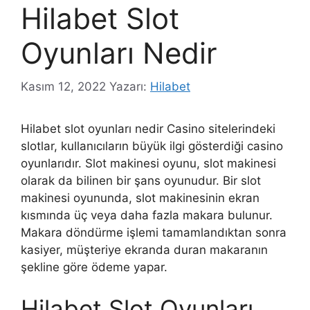
Hilabet Slot
Oyunları Nedir
Kasım 12, 2022
Yazarı:
Hilabet
Hilabet slot oyunları nedir Casino sitelerindeki
slotlar, kullanıcıların büyük ilgi gösterdiği casino
oyunlarıdır. Slot makinesi oyunu, slot makinesi
olarak da bilinen bir şans oyunudur. Bir slot
makinesi oyununda, slot makinesinin ekran
kısmında üç veya daha fazla makara bulunur.
Makara döndürme işlemi tamamlandıktan sonra
kasiyer, müşteriye ekranda duran makaranın
şekline göre ödeme yapar.
Hilabet Slot Oyunları