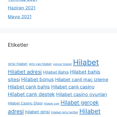
Haziran 2021
Mayıs 2021
Etiketler
Hilabet
girisi hilabet
giris yap hilabet
güncel hilabet
Hilabet adresi
Hilabet bahis
Hilabet Bahis
Hilabet bonus
sitesi
Hilabet canli maç izleme
Hilabet canlı bahis
Hilabet canlı casino
Hilabet canlı destek
Hilabet casino oyunları
Hilabet gerçek
Hilabet Casino Sitesi
hilabet com
Hilabet
adresi
hilabet girisi
hilabet giris twitter