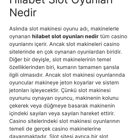
Nedir
Aslında slot makinesi oyunu adı, makinelerle
oynanan
hilabet slot oyunları nedir
tüm casino
oyunlarını içerir. Ancak slot makineleri casino
sitelerinde en çok oynanan oyunlardan biridir.
Diğer bir deyişle, slot makinelerinin temel
özelliklerinden biri, kumarın tamamen şansla
ilgili olmasıdır. Ancak slot makinesi oyunlarında
oyuncular makineye jeton koyarlar ve sistem
jetonları işleyecektir. Çünkü slot makinesi
oyununu oynayan oyuncu, makinenin kolunu
çekerek veya düğmeye basarak makinenin
içindeki sayıları veya sayıları hareket ettirir.
Casino sitelerindeki slot makinesi oyunlarının
temeli de gerçek casino makinelerine
dayanmaktadır. Slot sitesi ayrıca bir slot