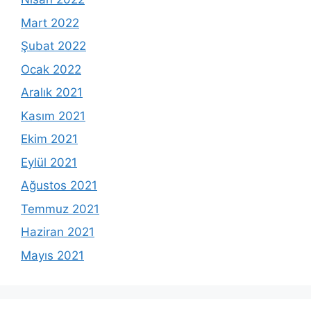
Mart 2022
Şubat 2022
Ocak 2022
Aralık 2021
Kasım 2021
Ekim 2021
Eylül 2021
Ağustos 2021
Temmuz 2021
Haziran 2021
Mayıs 2021