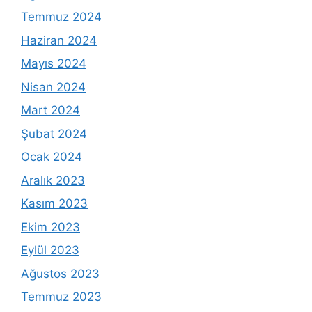
Temmuz 2024
Haziran 2024
Mayıs 2024
Nisan 2024
Mart 2024
Şubat 2024
Ocak 2024
Aralık 2023
Kasım 2023
Ekim 2023
Eylül 2023
Ağustos 2023
Temmuz 2023