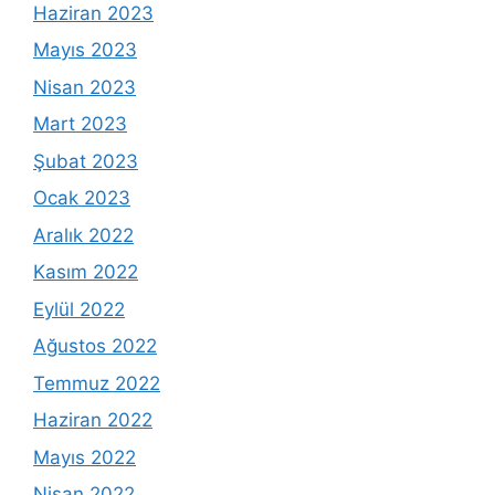
Haziran 2023
Mayıs 2023
Nisan 2023
Mart 2023
Şubat 2023
Ocak 2023
Aralık 2022
Kasım 2022
Eylül 2022
Ağustos 2022
Temmuz 2022
Haziran 2022
Mayıs 2022
Nisan 2022