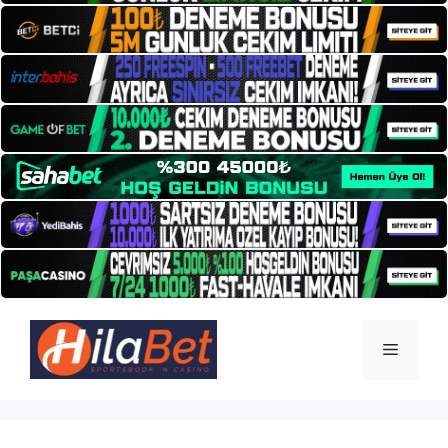
İçeriğe
atla
Menü