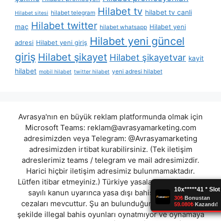
Hilabet tv
hilabet tv canli
hilabet telegram
Hilabet sitesi
Hilabet twitter
maç
Hilabet yeni
hilabet whatsapp
Hilabet yeni güncel
adresi
Hilabet yeni giriş
giriş
Hilabet şikayet
Hilabet şikayetvar
kayit
hilabet
yeni adresi hilabet
mobil hilabet
twitter hilabet
Avrasya'nın en büyük reklam platformunda olmak için
Microsoft Teams:
reklam@avrasyamarketing.com
adresimizden veya Telegram: @Avrasyamarketing
adresimizden irtibat kurabilirsiniz. (Tek iletişim
adreslerimiz teams / telegram ve mail adresimizdir.
Harici hiçbir iletişim adresimiz bulunmamaktadır.
Lütfen itibar etmeyiniz.) Türkiye yasalarına göre 7258
sayılı kanun uyarınca yasa dışı bahis oynamanın
cezaları mevcuttur. Şu an bulunduğunuz site hiç bir
şekilde illegal bahis oyunları oynatmıyor ve oynamaya