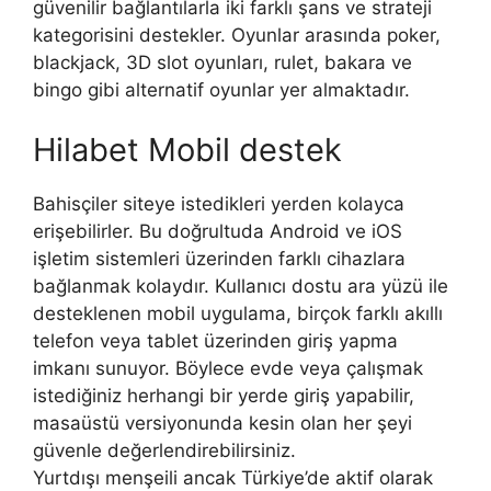
güvenilir bağlantılarla iki farklı şans ve strateji
kategorisini destekler. Oyunlar arasında poker,
blackjack, 3D slot oyunları, rulet, bakara ve
bingo gibi alternatif oyunlar yer almaktadır.
Hilabet Mobil destek
Bahisçiler siteye istedikleri yerden kolayca
erişebilirler. Bu doğrultuda Android ve iOS
işletim sistemleri üzerinden farklı cihazlara
bağlanmak kolaydır. Kullanıcı dostu ara yüzü ile
desteklenen mobil uygulama, birçok farklı akıllı
telefon veya tablet üzerinden giriş yapma
imkanı sunuyor. Böylece evde veya çalışmak
istediğiniz herhangi bir yerde giriş yapabilir,
masaüstü versiyonunda kesin olan her şeyi
güvenle değerlendirebilirsiniz.
Yurtdışı menşeili ancak Türkiye’de aktif olarak