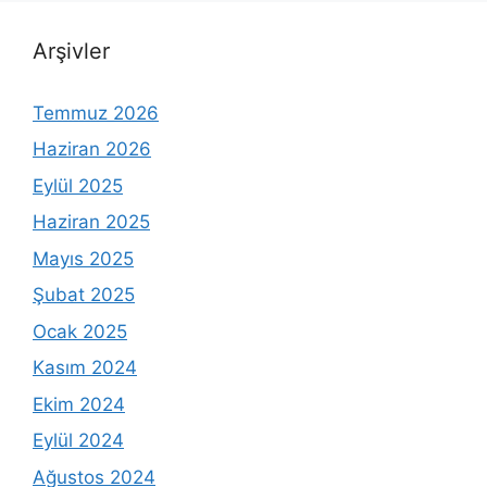
Arşivler
Temmuz 2026
Haziran 2026
Eylül 2025
Haziran 2025
Mayıs 2025
Şubat 2025
Ocak 2025
Kasım 2024
Ekim 2024
Eylül 2024
Ağustos 2024