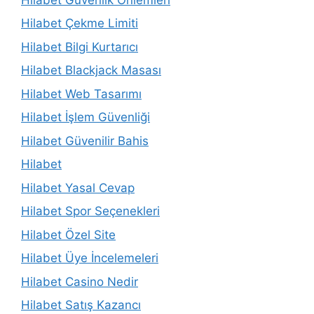
Hilabet Çekme Limiti
Hilabet Bilgi Kurtarıcı
Hilabet Blackjack Masası
Hilabet Web Tasarımı
Hilabet İşlem Güvenliği
Hilabet Güvenilir Bahis
Hilabet
Hilabet Yasal Cevap
Hilabet Spor Seçenekleri
Hilabet Özel Site
Hilabet Üye İncelemeleri
Hilabet Casino Nedir
Hilabet Satış Kazancı