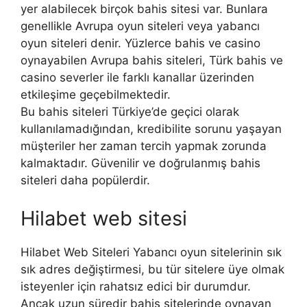
yer alabilecek birçok bahis sitesi var. Bunlara
genellikle Avrupa oyun siteleri veya yabancı
oyun siteleri denir. Yüzlerce bahis ve casino
oynayabilen Avrupa bahis siteleri, Türk bahis ve
casino severler ile farklı kanallar üzerinden
etkileşime geçebilmektedir.
Bu bahis siteleri Türkiye’de geçici olarak
kullanılamadığından, kredibilite sorunu yaşayan
müşteriler her zaman tercih yapmak zorunda
kalmaktadır. Güvenilir ve doğrulanmış bahis
siteleri daha popülerdir.
Hilabet web sitesi
Hilabet Web Siteleri Yabancı oyun sitelerinin sık
sık adres değiştirmesi, bu tür sitelere üye olmak
isteyenler için rahatsız edici bir durumdur.
Ancak uzun süredir bahis sitelerinde oynayan