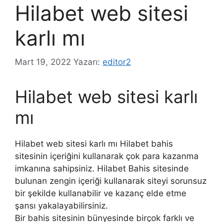
Hilabet web sitesi
karlı mı
Mart 19, 2022
Yazarı:
editor2
Hilabet web sitesi karlı
mı
Hilabet web sitesi karlı mı Hilabet bahis
sitesinin içeriğini kullanarak çok para kazanma
imkanına sahipsiniz. Hilabet Bahis sitesinde
bulunan zengin içeriği kullanarak siteyi sorunsuz
bir şekilde kullanabilir ve kazanç elde etme
şansı yakalayabilirsiniz.
Bir bahis sitesinin bünyesinde birçok farklı ve