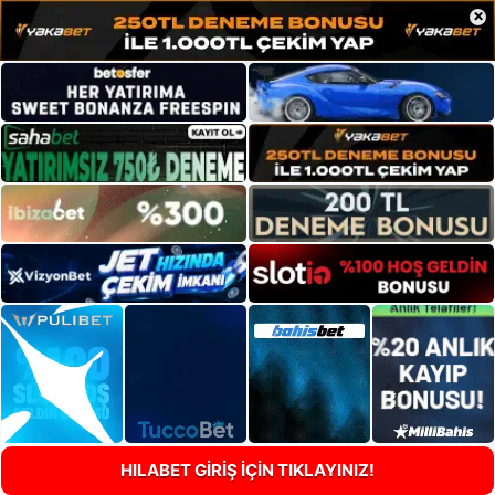
×
HILABET GİRİŞ İÇİN TIKLAYINIZ!