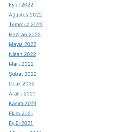
Eylül 2022
Ağustos 2022
Temmuz 2022
Haziran 2022
Mayıs 2022
Nisan 2022
Mart 2022
Şubat 2022
Ocak 2022
Aralık 2021
Kasım 2021
Ekim 2021
Eylül 2021