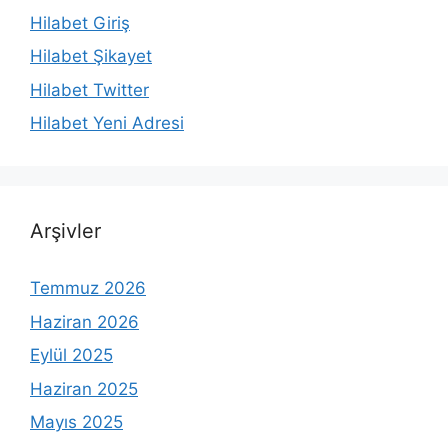
Hilabet Giriş
Hilabet Şikayet
Hilabet Twitter
Hilabet Yeni Adresi
Arşivler
Temmuz 2026
Haziran 2026
Eylül 2025
Haziran 2025
Mayıs 2025