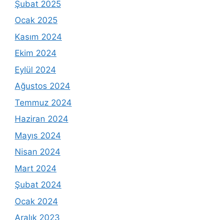
Şubat 2025
Ocak 2025
Kasım 2024
Ekim 2024
Eylül 2024
Ağustos 2024
Temmuz 2024
Haziran 2024
Mayıs 2024
Nisan 2024
Mart 2024
Şubat 2024
Ocak 2024
Aralık 2023