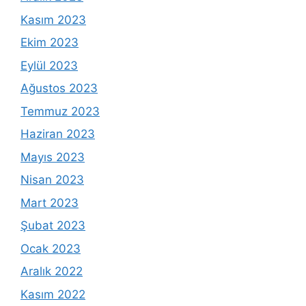
Kasım 2023
Ekim 2023
Eylül 2023
Ağustos 2023
Temmuz 2023
Haziran 2023
Mayıs 2023
Nisan 2023
Mart 2023
Şubat 2023
Ocak 2023
Aralık 2022
Kasım 2022