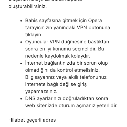
oluşturabilirsiniz.
Bahis sayfasına gitmek için Opera
tarayıcınızın yanındaki VPN butonuna
tıklayın.
Oyuncular VPN düğmesine bastıktan
sonra en iyi konumu seçmelidir. Bu
nedenle kaydolmak kolaydır.
İnternet bağlantınızda bir sorun olup
olmadığını da kontrol etmelisiniz.
Bilgisayarınız veya akıllı telefonunuz
internete bağlı değilse giriş
yapamazsınız.
DNS ayarlarınızı doğruladıktan sonra
web sitenizde oturum açmanız yeterlidir.
Hilabet geçerli adres