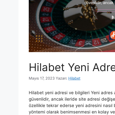
Hilabet Yeni Adres
Mayıs 17, 2023
Yazarı:
Hilabet
Hilabet yeni adresi ve bilgileri Yeni adre
güvenlidir, ancak ileride site adresi değişe
özellikle tekrar ederse yeni adresini nası
yöntemi olarak benimsenmesi en kolay ve