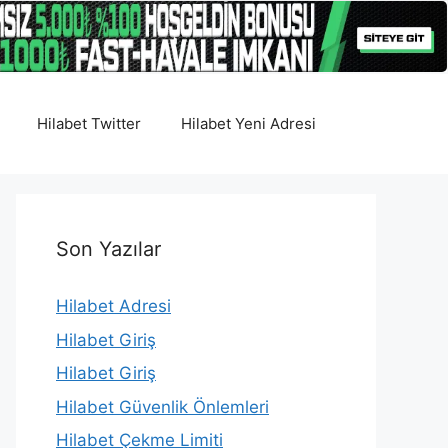
Hilabet Twitter
Hilabet Yeni Adresi
Son Yazılar
Hilabet Adresi
Hilabet Giriş
Hilabet Giriş
Hilabet Güvenlik Önlemleri
Hilabet Çekme Limiti