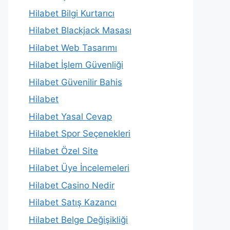
Hilabet Bilgi Kurtarıcı
Hilabet Blackjack Masası
Hilabet Web Tasarımı
Hilabet İşlem Güvenliği
Hilabet Güvenilir Bahis
Hilabet
Hilabet Yasal Cevap
Hilabet Spor Seçenekleri
Hilabet Özel Site
Hilabet Üye İncelemeleri
Hilabet Casino Nedir
Hilabet Satış Kazancı
Hilabet Belge Değişikliği