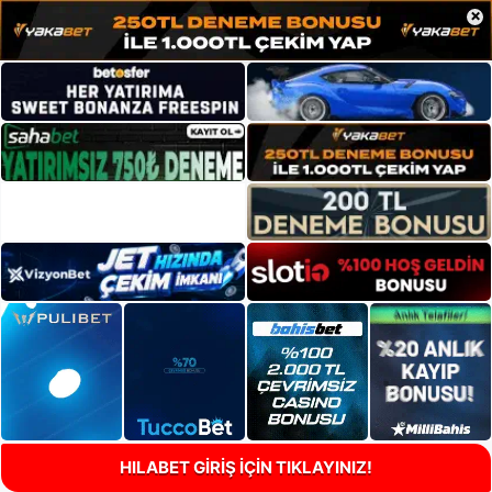
×
HILABET GİRİŞ İÇİN TIKLAYINIZ!