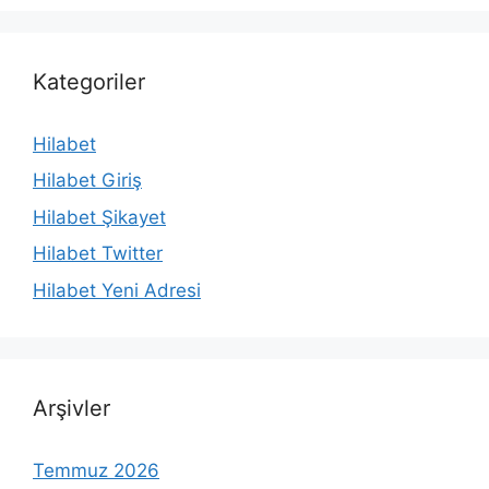
Kategoriler
Hilabet
Hilabet Giriş
Hilabet Şikayet
Hilabet Twitter
Hilabet Yeni Adresi
Arşivler
Temmuz 2026