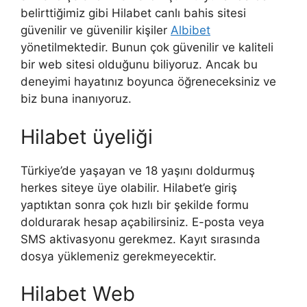
belirttiğimiz gibi Hilabet canlı bahis sitesi
güvenilir ve güvenilir kişiler
Albibet
yönetilmektedir. Bunun çok güvenilir ve kaliteli
bir web sitesi olduğunu biliyoruz. Ancak bu
deneyimi hayatınız boyunca öğreneceksiniz ve
biz buna inanıyoruz.
Hilabet üyeliği
Türkiye’de yaşayan ve 18 yaşını doldurmuş
herkes siteye üye olabilir. Hilabet’e giriş
yaptıktan sonra çok hızlı bir şekilde formu
doldurarak hesap açabilirsiniz. E-posta veya
SMS aktivasyonu gerekmez. Kayıt sırasında
dosya yüklemeniz gerekmeyecektir.
Hilabet Web