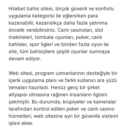
Hilabet bahis sitesi, birçok güvenli ve konforlu
uygulama kategorisi ile eğlenirken para
kazanabilir, kazandıkça daha fazla yatırıma
öncelik verebilirsiniz. Canlı casinoları, slot
makineleri, tombala oyunları, poker, canlı
bahisler, spor ligleri ve binden fazla oyun ile
site, tüm bahisçilere çeşitli oyunlar sunmaya
devam ediyor.
Web sitesi, program uzmanlarının desteğiyle bir
içerik uygulama planı ve farklı kullanıcı ara yüzü
temaları hazırladı. Henüz genç bir şirket
altyapısı olmasına rağmen insanların ilgisini
çekmiştir. Bu durumda, krupiyeler ve kameralar
tarafından kontrol edilen poker ve canlı casino
hizmetleri, web sitesine ayrı bir güvenlik sistemi
işlevi ekler.