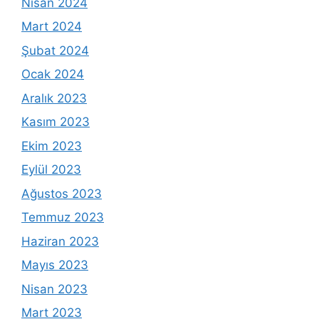
Nisan 2024
Mart 2024
Şubat 2024
Ocak 2024
Aralık 2023
Kasım 2023
Ekim 2023
Eylül 2023
Ağustos 2023
Temmuz 2023
Haziran 2023
Mayıs 2023
Nisan 2023
Mart 2023