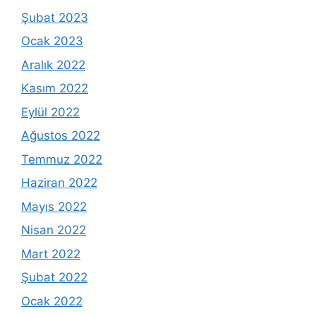
Şubat 2023
Ocak 2023
Aralık 2022
Kasım 2022
Eylül 2022
Ağustos 2022
Temmuz 2022
Haziran 2022
Mayıs 2022
Nisan 2022
Mart 2022
Şubat 2022
Ocak 2022