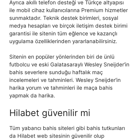
Ayrıca akıllı telefon desteği ve Türkçe altyapısı
ile mobil cihaz kullanıcılarına Premium hizmetler
sunmaktadır. Teknik destek birimleri, sosyal
medya hesapları ve birçok iletişim destek birimi
garantisi ile sitenin tüm eğlence ve kazançlı
uygulama özelliklerinden yararlanabilirsiniz.
Sitenin en popüler yönlerinden biri de ünlü
futbolcu ve eski Galatasaraylı Wesley Sneijder’in
bahis severlere sunduğu haftalık maç
incelemeleri ve tahminleri. Wesley Sneijder’in
harika yorum ve tahminleri ile maça bahis
yapmak da harika.
Hilabet güvenilir mi
Tüm yabancı bahis siteleri gibi bahis tutkunları
da Hilabet web sitesinin güvenilir olup