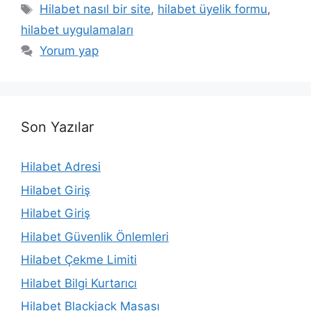
Etiketler
Hilabet nasıl bir site
,
hilabet üyelik formu
,
hilabet uygulamaları
Yorum yap
Son Yazılar
Hilabet Adresi
Hilabet Giriş
Hilabet Giriş
Hilabet Güvenlik Önlemleri
Hilabet Çekme Limiti
Hilabet Bilgi Kurtarıcı
Hilabet Blackjack Masası