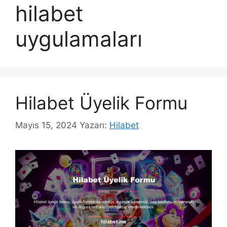
hilabet
uygulamaları
Hilabet Üyelik Formu
Mayıs 15, 2024
Yazarı:
Hilabet