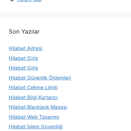
Son Yazılar
Hilabet Adresi
Hilabet Giriş
Hilabet Giriş
Hilabet Güvenlik Önlemleri
Hilabet Çekme Limiti
Hilabet Bilgi Kurtarıcı
Hilabet Blackjack Masası
Hilabet Web Tasarımı
Hilabet İşlem Güvenliği