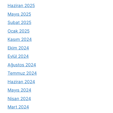
Haziran 2025
Mayıs 2025
Şubat 2025
Ocak 2025
Kasım 2024
Ekim 2024
Eylül 2024
Ağustos 2024
Temmuz 2024
Haziran 2024
Mayıs 2024
Nisan 2024
Mart 2024