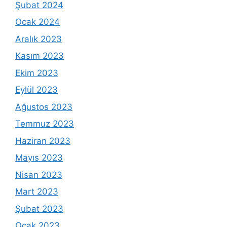
Şubat 2024
Ocak 2024
Aralık 2023
Kasım 2023
Ekim 2023
Eylül 2023
Ağustos 2023
Temmuz 2023
Haziran 2023
Mayıs 2023
Nisan 2023
Mart 2023
Şubat 2023
Ocak 2023