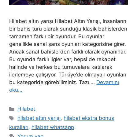
Hilabet altın yarışı Hilabet Altın Yarışı, insanların
bir bahis türü olarak sunduğu klasik bahislerden
tamamen farklı bir oyundur. Bu oyunlar
genellikle sanal şans oyunları kategorisine girer.
Ancak sanal bahislerden farklı olarak oynanırlar.
Bu oyunda farklı ligler var, hepsi de rekabet
halinde ve herkes bu turnuvalara katılarak
ilerlemeye çalışıyor. Türkiye’de olmayan oyunları
bu kategoride görebilirsiniz. Tazı …
Devamını
oku…
Kategoriler
Hilabet
Etiketler
hilabet altın yarışı
,
hilabet ekstra bonus
kuralları
,
hilabet whatsapp
Yorum yap