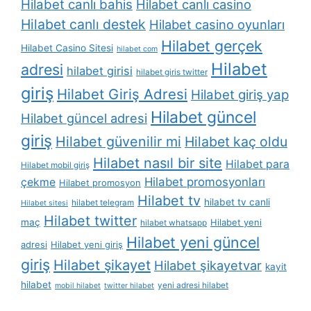
Hilabet canlı bahis
Hilabet canlı casino
Hilabet canlı destek
Hilabet casino oyunları
Hilabet gerçek
Hilabet Casino Sitesi
hilabet com
Hilabet
adresi
hilabet girisi
hilabet giris twitter
giriş
Hilabet Giriş Adresi
Hilabet giriş yap
Hilabet güncel
Hilabet güncel adresi
giriş
Hilabet güvenilir mi
Hilabet kaç oldu
Hilabet nasıl bir site
Hilabet para
Hilabet mobil giriş
Hilabet promosyonları
çekme
Hilabet promosyon
Hilabet tv
hilabet tv canli
hilabet telegram
Hilabet sitesi
Hilabet twitter
maç
Hilabet yeni
hilabet whatsapp
Hilabet yeni güncel
adresi
Hilabet yeni giriş
giriş
Hilabet şikayet
Hilabet şikayetvar
kayit
hilabet
yeni adresi hilabet
mobil hilabet
twitter hilabet