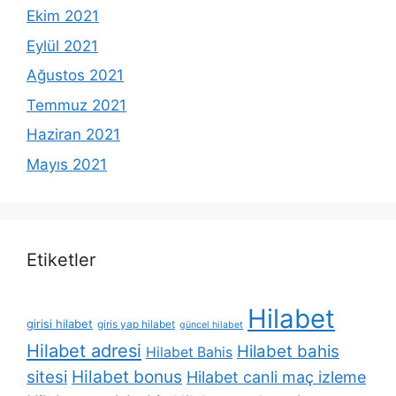
Ekim 2021
Eylül 2021
Ağustos 2021
Temmuz 2021
Haziran 2021
Mayıs 2021
Etiketler
Hilabet
girisi hilabet
giris yap hilabet
güncel hilabet
Hilabet adresi
Hilabet bahis
Hilabet Bahis
Hilabet bonus
sitesi
Hilabet canli maç izleme