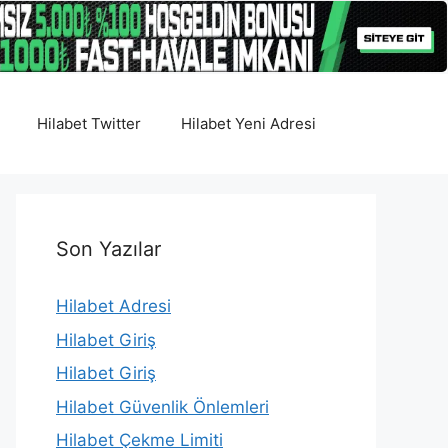
Hilabet Twitter
Hilabet Yeni Adresi
Son Yazılar
Hilabet Adresi
Hilabet Giriş
Hilabet Giriş
Hilabet Güvenlik Önlemleri
Hilabet Çekme Limiti