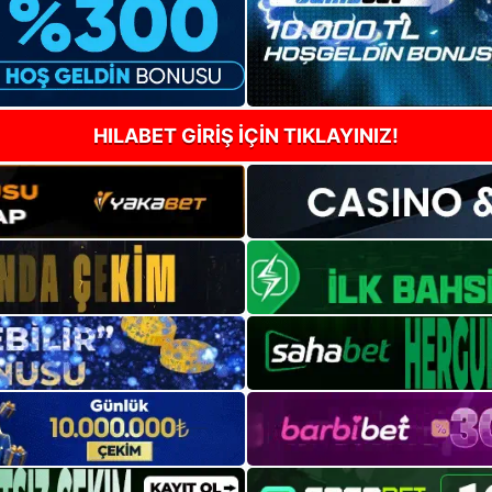
HILABET GİRİŞ İÇİN TIKLAYINIZ!