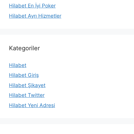
Hilabet En İyi Poker
Hilabet Ayrı Hizmetler
Kategoriler
Hilabet
Hilabet Giriş
Hilabet Şikayet
Hilabet Twitter
Hilabet Yeni Adresi