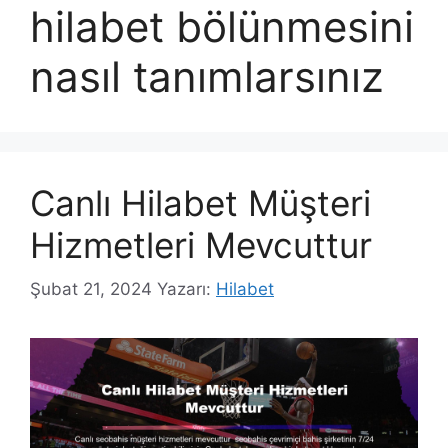
hilabet bölünmesini
nasıl tanımlarsınız
Canlı Hilabet Müşteri
Hizmetleri Mevcuttur
Şubat 21, 2024
Yazarı:
Hilabet