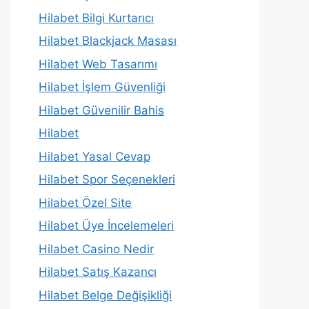
Hilabet Bilgi Kurtarıcı
Hilabet Blackjack Masası
Hilabet Web Tasarımı
Hilabet İşlem Güvenliği
Hilabet Güvenilir Bahis
Hilabet
Hilabet Yasal Cevap
Hilabet Spor Seçenekleri
Hilabet Özel Site
Hilabet Üye İncelemeleri
Hilabet Casino Nedir
Hilabet Satış Kazancı
Hilabet Belge Değişikliği