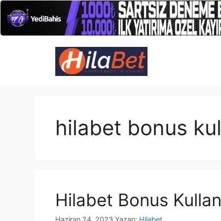
İçeriğe
atla
hilabet bonus kul
Hilabet Bonus Kullan
Haziran 24, 2023
Yazarı:
Hilabet