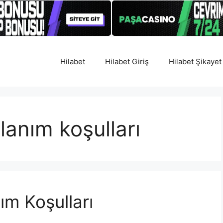
Hilabet
Hilabet Giriş
Hilabet Şikayet
lanım koşulları
ım Koşulları