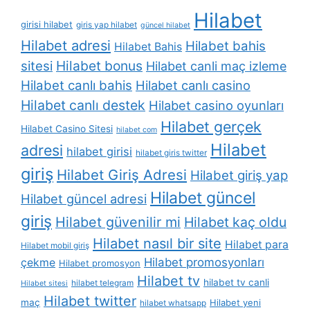
Hilabet
girisi hilabet
giris yap hilabet
güncel hilabet
Hilabet adresi
Hilabet bahis
Hilabet Bahis
Hilabet bonus
sitesi
Hilabet canli maç izleme
Hilabet canlı bahis
Hilabet canlı casino
Hilabet canlı destek
Hilabet casino oyunları
Hilabet gerçek
Hilabet Casino Sitesi
hilabet com
Hilabet
adresi
hilabet girisi
hilabet giris twitter
giriş
Hilabet Giriş Adresi
Hilabet giriş yap
Hilabet güncel
Hilabet güncel adresi
giriş
Hilabet güvenilir mi
Hilabet kaç oldu
Hilabet nasıl bir site
Hilabet para
Hilabet mobil giriş
Hilabet promosyonları
çekme
Hilabet promosyon
Hilabet tv
hilabet tv canli
hilabet telegram
Hilabet sitesi
Hilabet twitter
maç
Hilabet yeni
hilabet whatsapp