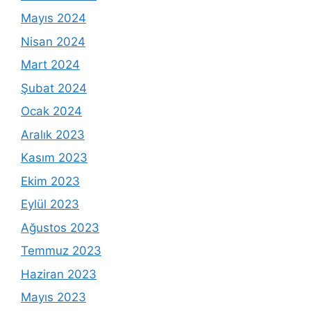
Mayıs 2024
Nisan 2024
Mart 2024
Şubat 2024
Ocak 2024
Aralık 2023
Kasım 2023
Ekim 2023
Eylül 2023
Ağustos 2023
Temmuz 2023
Haziran 2023
Mayıs 2023