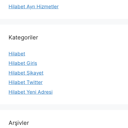
Hilabet Ayrı Hizmetler
Kategoriler
Hilabet
Hilabet Giriş
Hilabet Şikayet
Hilabet Twitter
Hilabet Yeni Adresi
Arşivler