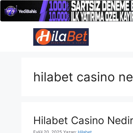
İçeriğe
atla
hilabet casino ne
Hilabet Casino Nedi
Eylül 20, 2025
Yazarı:
Hilabet