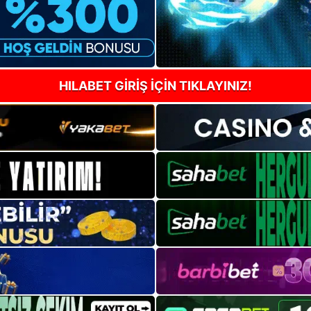
HILABET GİRİŞ İÇİN TIKLAYINIZ!