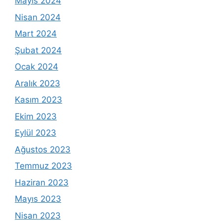
Mayıs 2024
Nisan 2024
Mart 2024
Şubat 2024
Ocak 2024
Aralık 2023
Kasım 2023
Ekim 2023
Eylül 2023
Ağustos 2023
Temmuz 2023
Haziran 2023
Mayıs 2023
Nisan 2023