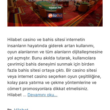
Hilabet casino ve bahis sitesi i̇nternetin
insanların hayatında giderek artan kullanımı,
oyun alanlarının ve tüm alanların dijitalleşmesine
yol açmıştır. Bunu akılda tutarak, kullanıcılara
çevrimiçi bahis deneyimi sunmak için birden
fazla bahis sitesi ortaya çıktı. Bir casino sitesi
veya internet casino seçerken oyun çeşitliliğine,
kolay para yatırma ve çekme yöntemlerine ve
cömert promosyonlara dikkat etmelisiniz.
Hilabet …
Devamını oku…
Kategoriler