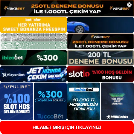
×
HILABET GİRİŞ İÇİN TIKLAYINIZ!