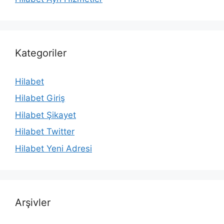
Kategoriler
Hilabet
Hilabet Giriş
Hilabet Şikayet
Hilabet Twitter
Hilabet Yeni Adresi
Arşivler