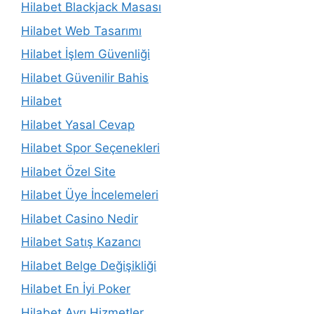
Hilabet Blackjack Masası
Hilabet Web Tasarımı
Hilabet İşlem Güvenliği
Hilabet Güvenilir Bahis
Hilabet
Hilabet Yasal Cevap
Hilabet Spor Seçenekleri
Hilabet Özel Site
Hilabet Üye İncelemeleri
Hilabet Casino Nedir
Hilabet Satış Kazancı
Hilabet Belge Değişikliği
Hilabet En İyi Poker
Hilabet Ayrı Hizmetler