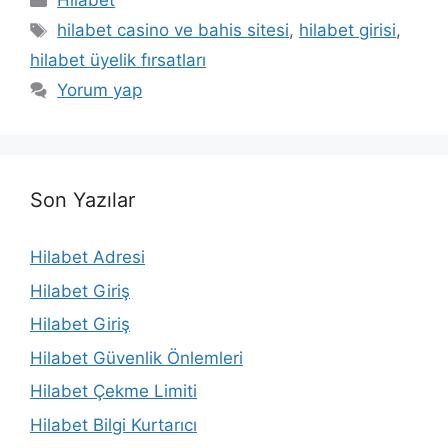
Hilabet
Etiketler
hilabet casino ve bahis sitesi
,
hilabet girisi
,
hilabet üyelik fırsatları
Yorum yap
Son Yazılar
Hilabet Adresi
Hilabet Giriş
Hilabet Giriş
Hilabet Güvenlik Önlemleri
Hilabet Çekme Limiti
Hilabet Bilgi Kurtarıcı