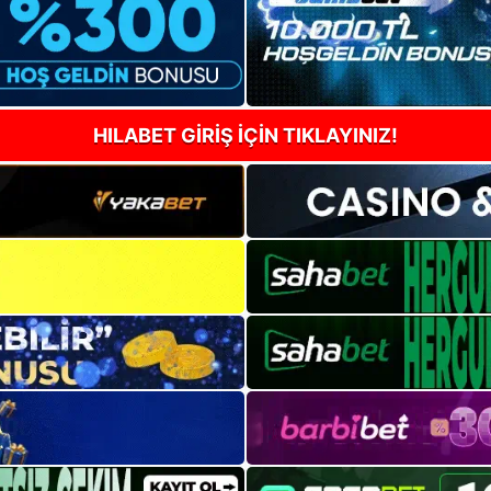
HILABET GİRİŞ İÇİN TIKLAYINIZ!