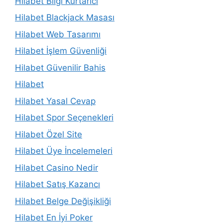
Hilabet Bilgi Kurtarıcı
Hilabet Blackjack Masası
Hilabet Web Tasarımı
Hilabet İşlem Güvenliği
Hilabet Güvenilir Bahis
Hilabet
Hilabet Yasal Cevap
Hilabet Spor Seçenekleri
Hilabet Özel Site
Hilabet Üye İncelemeleri
Hilabet Casino Nedir
Hilabet Satış Kazancı
Hilabet Belge Değişikliği
Hilabet En İyi Poker