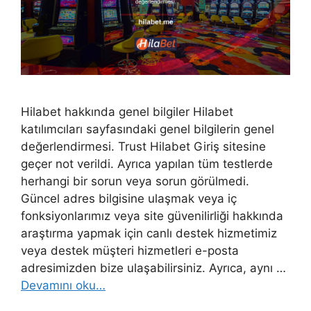
Hilabet hakkında genel bilgiler Hilabet
katılımcıları sayfasındaki genel bilgilerin genel
değerlendirmesi. Trust Hilabet Giriş sitesine
geçer not verildi. Ayrıca yapılan tüm testlerde
herhangi bir sorun veya sorun görülmedi.
Güncel adres bilgisine ulaşmak veya iç
fonksiyonlarımız veya site güvenilirliği hakkında
araştırma yapmak için canlı destek hizmetimiz
veya destek müşteri hizmetleri e-posta
adresimizden bize ulaşabilirsiniz. Ayrıca, aynı …
Devamını oku…