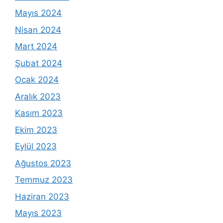
Mayıs 2024
Nisan 2024
Mart 2024
Şubat 2024
Ocak 2024
Aralık 2023
Kasım 2023
Ekim 2023
Eylül 2023
Ağustos 2023
Temmuz 2023
Haziran 2023
Mayıs 2023