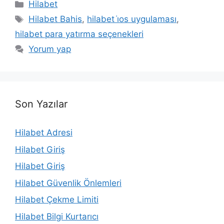
Kategoriler
Hilabet
Etiketler
Hilabet Bahis
,
hilabet i̇os uygulaması
,
hilabet para yatırma seçenekleri
Yorum yap
Son Yazılar
Hilabet Adresi
Hilabet Giriş
Hilabet Giriş
Hilabet Güvenlik Önlemleri
Hilabet Çekme Limiti
Hilabet Bilgi Kurtarıcı