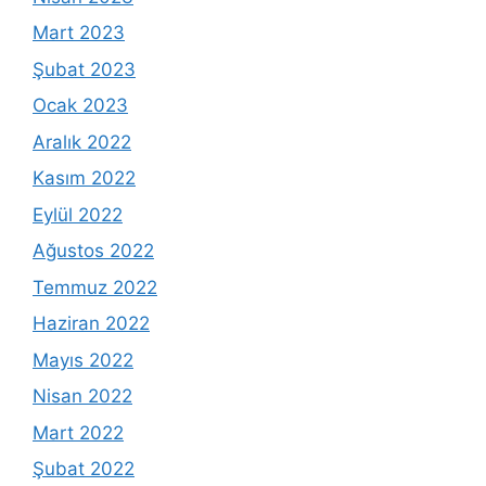
Mart 2023
Şubat 2023
Ocak 2023
Aralık 2022
Kasım 2022
Eylül 2022
Ağustos 2022
Temmuz 2022
Haziran 2022
Mayıs 2022
Nisan 2022
Mart 2022
Şubat 2022