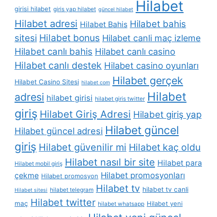
Hilabet
girisi hilabet
giris yap hilabet
güncel hilabet
Hilabet adresi
Hilabet bahis
Hilabet Bahis
Hilabet bonus
sitesi
Hilabet canli maç izleme
Hilabet canlı bahis
Hilabet canlı casino
Hilabet canlı destek
Hilabet casino oyunları
Hilabet gerçek
Hilabet Casino Sitesi
hilabet com
Hilabet
adresi
hilabet girisi
hilabet giris twitter
giriş
Hilabet Giriş Adresi
Hilabet giriş yap
Hilabet güncel
Hilabet güncel adresi
giriş
Hilabet güvenilir mi
Hilabet kaç oldu
Hilabet nasıl bir site
Hilabet para
Hilabet mobil giriş
Hilabet promosyonları
çekme
Hilabet promosyon
Hilabet tv
hilabet tv canli
hilabet telegram
Hilabet sitesi
Hilabet twitter
maç
Hilabet yeni
hilabet whatsapp