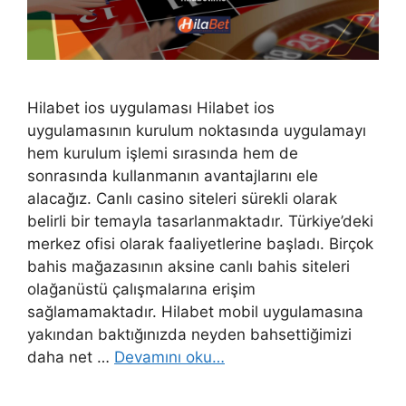
Hilabet ios uygulaması Hilabet ios
uygulamasının kurulum noktasında uygulamayı
hem kurulum işlemi sırasında hem de
sonrasında kullanmanın avantajlarını ele
alacağız. Canlı casino siteleri sürekli olarak
belirli bir temayla tasarlanmaktadır. Türkiye’deki
merkez ofisi olarak faaliyetlerine başladı. Birçok
bahis mağazasının aksine canlı bahis siteleri
olağanüstü çalışmalarına erişim
sağlamamaktadır. Hilabet mobil uygulamasına
yakından baktığınızda neyden bahsettiğimizi
daha net …
Devamını oku…