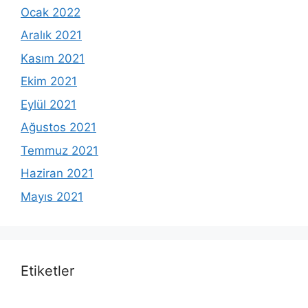
Ocak 2022
Aralık 2021
Kasım 2021
Ekim 2021
Eylül 2021
Ağustos 2021
Temmuz 2021
Haziran 2021
Mayıs 2021
Etiketler