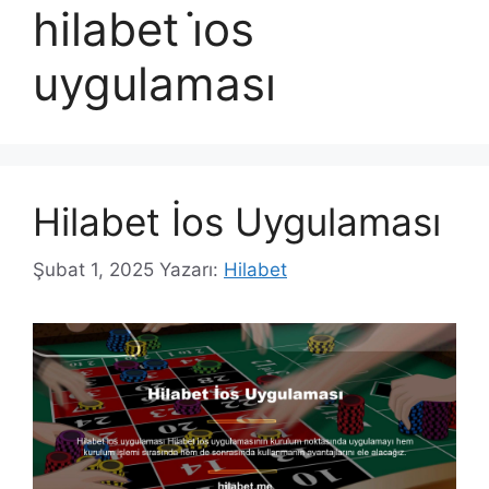
hilabet i̇os
uygulaması
Hilabet İos Uygulaması
Şubat 1, 2025
Yazarı:
Hilabet