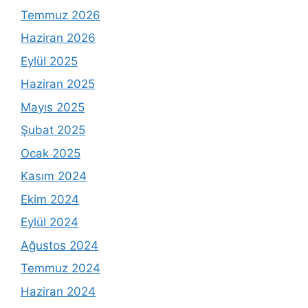
Temmuz 2026
Haziran 2026
Eylül 2025
Haziran 2025
Mayıs 2025
Şubat 2025
Ocak 2025
Kasım 2024
Ekim 2024
Eylül 2024
Ağustos 2024
Temmuz 2024
Haziran 2024