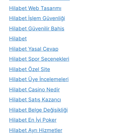
Hilabet Web Tasarımı
Hilabet İşlem Güvenliği
Hilabet Güvenilir Bahis
Hilabet
Hilabet Yasal Cevap
Hilabet Spor Seçenekleri
Hilabet Özel Site
Hilabet Üye İncelemeleri
Hilabet Casino Nedir
Hilabet Satış Kazancı
Hilabet Belge Değişikliği
Hilabet En İyi Poker
Hilabet Ayrı Hizmetler