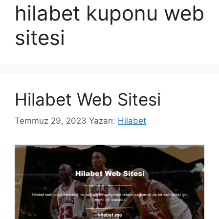
hilabet kuponu web
sitesi
Hilabet Web Sitesi
Temmuz 29, 2023
Yazarı:
Hilabet