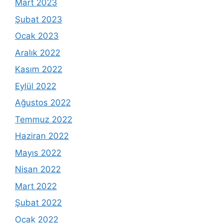
Mart 2023
Şubat 2023
Ocak 2023
Aralık 2022
Kasım 2022
Eylül 2022
Ağustos 2022
Temmuz 2022
Haziran 2022
Mayıs 2022
Nisan 2022
Mart 2022
Şubat 2022
Ocak 2022