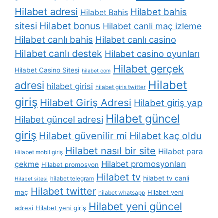
Hilabet adresi
Hilabet bahis
Hilabet Bahis
Hilabet bonus
sitesi
Hilabet canli maç izleme
Hilabet canlı bahis
Hilabet canlı casino
Hilabet canlı destek
Hilabet casino oyunları
Hilabet gerçek
Hilabet Casino Sitesi
hilabet com
Hilabet
adresi
hilabet girisi
hilabet giris twitter
giriş
Hilabet Giriş Adresi
Hilabet giriş yap
Hilabet güncel
Hilabet güncel adresi
giriş
Hilabet güvenilir mi
Hilabet kaç oldu
Hilabet nasıl bir site
Hilabet para
Hilabet mobil giriş
Hilabet promosyonları
çekme
Hilabet promosyon
Hilabet tv
hilabet tv canli
hilabet telegram
Hilabet sitesi
Hilabet twitter
maç
Hilabet yeni
hilabet whatsapp
Hilabet yeni güncel
adresi
Hilabet yeni giriş