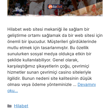
Hilabet web sitesi mekaniği ile sağlam bir
geliştirme ortamı sağlamak da bir web sitesi için
önemli bir ipucudur. Müşterileri gördüklerinde
mutlu etmek için tasarlanmıştır. Bu özellik
sunulurken sosyal medya oldukça etkin bir
şekilde kullanılabiliyor. Genel olarak,
karşılaştığımız şikayetlerin çoğu, çevrimiçi
hizmetler sunan çevrimiçi casino siteleriyle
ilgilidir. Bunun nedeni site kalitesinin düşük
olması veya ödeme yönteminizle …
Devamını
oku…
Kategoriler
Hilabet