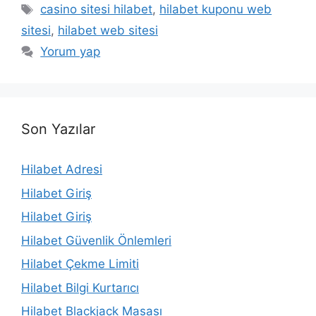
Etiketler
casino sitesi hilabet
,
hilabet kuponu web
sitesi
,
hilabet web sitesi
Yorum yap
Son Yazılar
Hilabet Adresi
Hilabet Giriş
Hilabet Giriş
Hilabet Güvenlik Önlemleri
Hilabet Çekme Limiti
Hilabet Bilgi Kurtarıcı
Hilabet Blackjack Masası