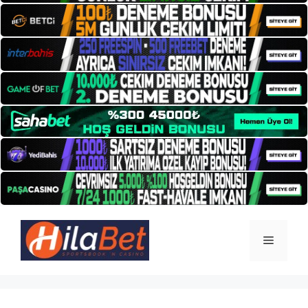
İçeriğe
atla
Menü