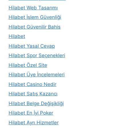
Hilabet Web Tasarımı
Hilabet İşlem Güvenliği
Hilabet Güvenilir Bahis
Hilabet
Hilabet Yasal Cevap
Hilabet Spor Seçenekleri
Hilabet Özel Site
Hilabet Üye İncelemeleri
Hilabet Casino Nedir
Hilabet Satış Kazancı
Hilabet Belge Değişikliği
Hilabet En İyi Poker
Hilabet Ayrı Hizmetler