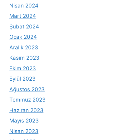
Nisan 2024
Mart 2024
Şubat 2024
Ocak 2024
Aralık 2023
Kasım 2023
Ekim 2023
Eylül 2023
Ağustos 2023
Temmuz 2023
Haziran 2023
Mayıs 2023
Nisan 2023