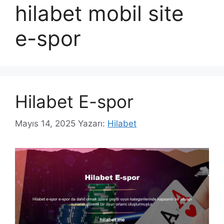
hilabet mobil site
e-spor
Hilabet E-spor
Mayıs 14, 2025
Yazarı:
Hilabet