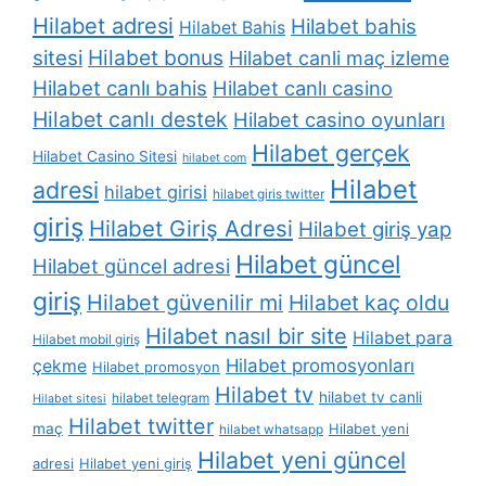
Hilabet adresi
Hilabet bahis
Hilabet Bahis
Hilabet bonus
sitesi
Hilabet canli maç izleme
Hilabet canlı bahis
Hilabet canlı casino
Hilabet canlı destek
Hilabet casino oyunları
Hilabet gerçek
Hilabet Casino Sitesi
hilabet com
Hilabet
adresi
hilabet girisi
hilabet giris twitter
giriş
Hilabet Giriş Adresi
Hilabet giriş yap
Hilabet güncel
Hilabet güncel adresi
giriş
Hilabet güvenilir mi
Hilabet kaç oldu
Hilabet nasıl bir site
Hilabet para
Hilabet mobil giriş
Hilabet promosyonları
çekme
Hilabet promosyon
Hilabet tv
hilabet tv canli
hilabet telegram
Hilabet sitesi
Hilabet twitter
maç
Hilabet yeni
hilabet whatsapp
Hilabet yeni güncel
adresi
Hilabet yeni giriş