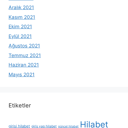
Aralık 2021
Kasım 2021
Ekim 2021
Eylül 2021
Ağustos 2021
Temmuz 2021
Haziran 2021
Mayıs 2021
Etiketler
Hilabet
girisi hilabet
giris yap hilabet
güncel hilabet