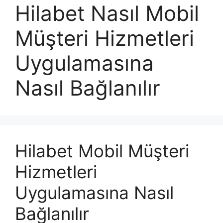
Hilabet Nasıl Mobil
Müşteri Hizmetleri
Uygulamasına
Nasıl Bağlanılır
Hilabet Mobil Müşteri
Hizmetleri
Uygulamasına Nasıl
Bağlanılır