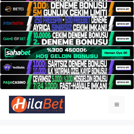
İçeriğe
atla
Menü