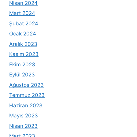
Nisan 2024
Mart 2024
Şubat 2024
Ocak 2024
Aralık 2023
Kasım 2023
Ekim 2023
Eylül 2023
Ağustos 2023
Temmuz 2023
Haziran 2023
Mayıs 2023
Nisan 2023
Mart 2023