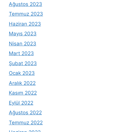
Ağustos 2023
Temmuz 2023
Haziran 2023
Mayıs 2023
Nisan 2023
Mart 2023
Şubat 2023
Ocak 2023
Aralık 2022
Kasım 2022
Eylül 2022
Ağustos 2022
Temmuz 2022