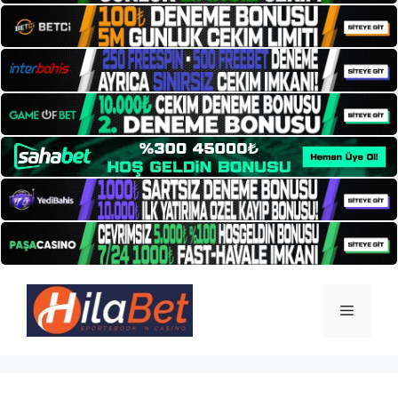
İçeriğe
atla
Menü