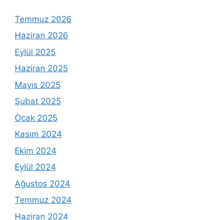
Temmuz 2026
Haziran 2026
Eylül 2025
Haziran 2025
Mayıs 2025
Şubat 2025
Ocak 2025
Kasım 2024
Ekim 2024
Eylül 2024
Ağustos 2024
Temmuz 2024
Haziran 2024