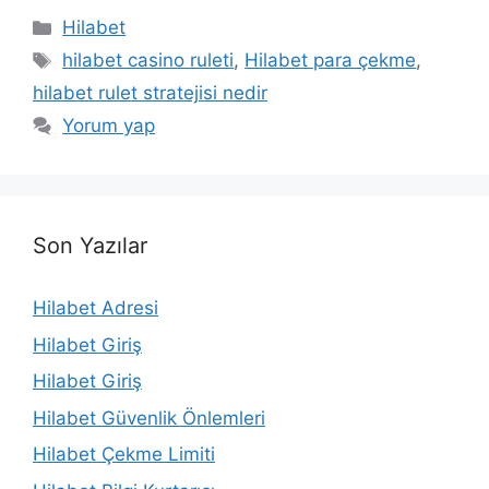
Kategoriler
Hilabet
Etiketler
hilabet casino ruleti
,
Hilabet para çekme
,
hilabet rulet stratejisi nedir
Yorum yap
Son Yazılar
Hilabet Adresi
Hilabet Giriş
Hilabet Giriş
Hilabet Güvenlik Önlemleri
Hilabet Çekme Limiti