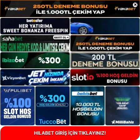
×
HILABET GİRİŞ İÇİN TIKLAYINIZ!