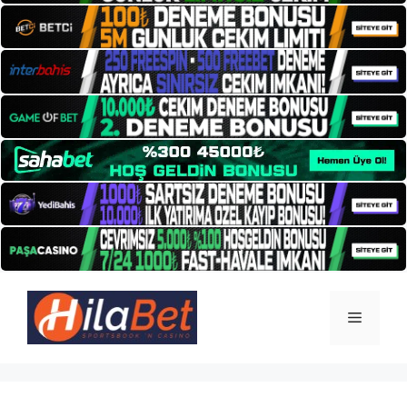
İçeriğe
atla
Menü