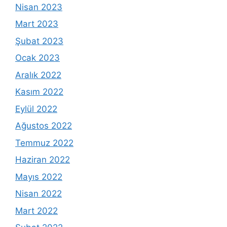
Nisan 2023
Mart 2023
Şubat 2023
Ocak 2023
Aralık 2022
Kasım 2022
Eylül 2022
Ağustos 2022
Temmuz 2022
Haziran 2022
Mayıs 2022
Nisan 2022
Mart 2022