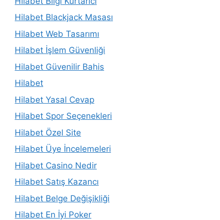
Hilabet Bilgi Kurtarıcı
Hilabet Blackjack Masası
Hilabet Web Tasarımı
Hilabet İşlem Güvenliği
Hilabet Güvenilir Bahis
Hilabet
Hilabet Yasal Cevap
Hilabet Spor Seçenekleri
Hilabet Özel Site
Hilabet Üye İncelemeleri
Hilabet Casino Nedir
Hilabet Satış Kazancı
Hilabet Belge Değişikliği
Hilabet En İyi Poker