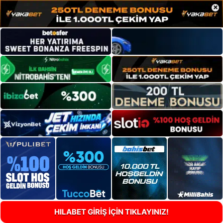
×
HILABET GİRİŞ İÇİN TIKLAYINIZ!