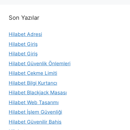
Son Yazılar
Hilabet Adresi
Hilabet Giriş
Hilabet Giriş
Hilabet Güvenlik Önlemleri
Hilabet Çekme Limiti
Hilabet Bilgi Kurtarıcı
Hilabet Blackjack Masası
Hilabet Web Tasarımı
Hilabet İşlem Güvenliği
Hilabet Güvenilir Bahis