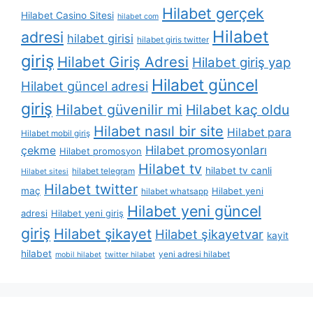
Hilabet gerçek
Hilabet Casino Sitesi
hilabet com
Hilabet
adresi
hilabet girisi
hilabet giris twitter
giriş
Hilabet Giriş Adresi
Hilabet giriş yap
Hilabet güncel
Hilabet güncel adresi
giriş
Hilabet güvenilir mi
Hilabet kaç oldu
Hilabet nasıl bir site
Hilabet para
Hilabet mobil giriş
Hilabet promosyonları
çekme
Hilabet promosyon
Hilabet tv
hilabet tv canli
hilabet telegram
Hilabet sitesi
Hilabet twitter
maç
Hilabet yeni
hilabet whatsapp
Hilabet yeni güncel
adresi
Hilabet yeni giriş
giriş
Hilabet şikayet
Hilabet şikayetvar
kayit
hilabet
yeni adresi hilabet
mobil hilabet
twitter hilabet