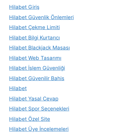
Hilabet Giriş
Hilabet Güvenlik Önlemleri
Hilabet Çekme Limiti
Hilabet Bilgi Kurtarıcı
Hilabet Blackjack Masası
Hilabet Web Tasarımı
Hilabet İşlem Güvenliği
Hilabet Güvenilir Bahis
Hilabet
Hilabet Yasal Cevap
Hilabet Spor Seçenekleri
Hilabet Özel Site
Hilabet Üye İncelemeleri