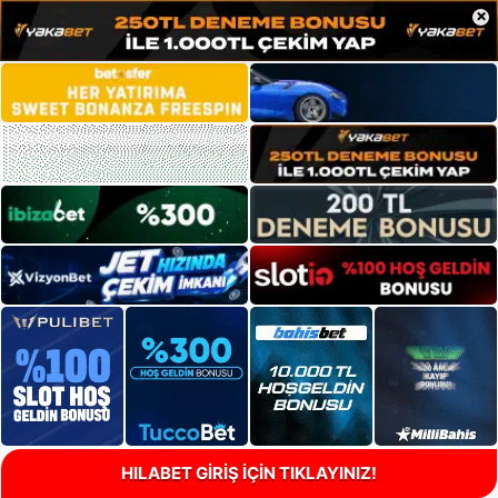
×
HILABET GİRİŞ İÇİN TIKLAYINIZ!