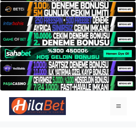
İçeriğe
atla
Menü