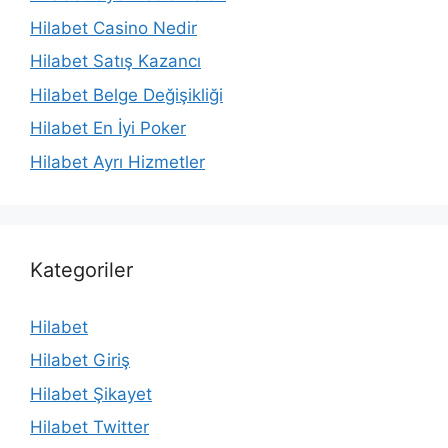
Hilabet Casino Nedir
Hilabet Satış Kazancı
Hilabet Belge Değişikliği
Hilabet En İyi Poker
Hilabet Ayrı Hizmetler
Kategoriler
Hilabet
Hilabet Giriş
Hilabet Şikayet
Hilabet Twitter