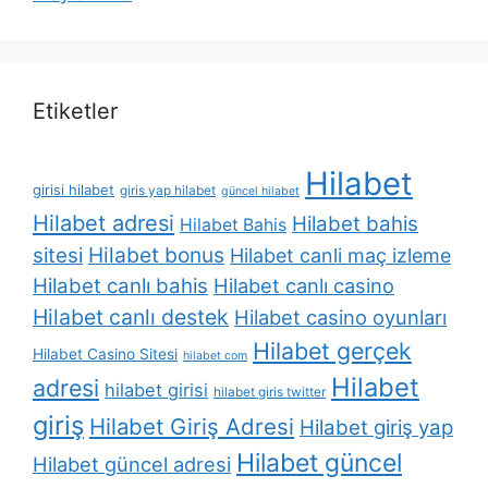
Etiketler
Hilabet
girisi hilabet
giris yap hilabet
güncel hilabet
Hilabet adresi
Hilabet bahis
Hilabet Bahis
Hilabet bonus
sitesi
Hilabet canli maç izleme
Hilabet canlı bahis
Hilabet canlı casino
Hilabet canlı destek
Hilabet casino oyunları
Hilabet gerçek
Hilabet Casino Sitesi
hilabet com
Hilabet
adresi
hilabet girisi
hilabet giris twitter
giriş
Hilabet Giriş Adresi
Hilabet giriş yap
Hilabet güncel
Hilabet güncel adresi