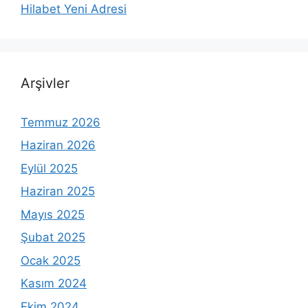
Hilabet Yeni Adresi
Arşivler
Temmuz 2026
Haziran 2026
Eylül 2025
Haziran 2025
Mayıs 2025
Şubat 2025
Ocak 2025
Kasım 2024
Ekim 2024