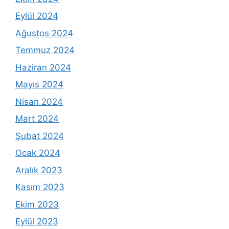
Eylül 2024
Ağustos 2024
Temmuz 2024
Haziran 2024
Mayıs 2024
Nisan 2024
Mart 2024
Şubat 2024
Ocak 2024
Aralık 2023
Kasım 2023
Ekim 2023
Eylül 2023