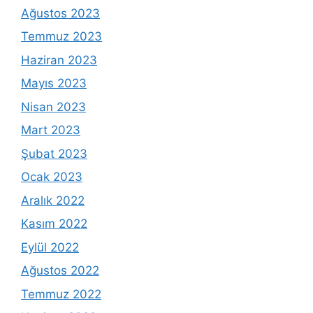
Ağustos 2023
Temmuz 2023
Haziran 2023
Mayıs 2023
Nisan 2023
Mart 2023
Şubat 2023
Ocak 2023
Aralık 2022
Kasım 2022
Eylül 2022
Ağustos 2022
Temmuz 2022