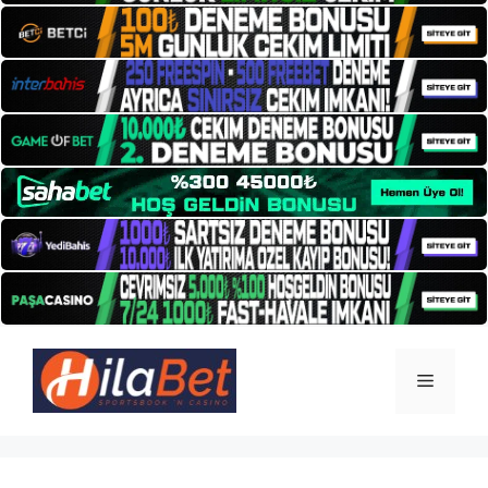
İçeriğe
atla
Menü