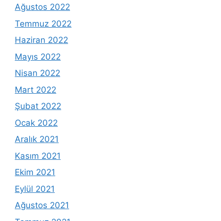
Ağustos 2022
Temmuz 2022
Haziran 2022
Mayıs 2022
Nisan 2022
Mart 2022
Şubat 2022
Ocak 2022
Aralık 2021
Kasım 2021
Ekim 2021
Eylül 2021
Ağustos 2021