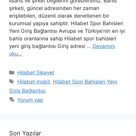
lisans ve şirket bilgilerini görebilirsiniz. Bahis
şirketi, güncel adresinden her zaman
erişilebilen, düzenli olarak denetlenen bir
kurumsal yapıya sahiptir. Hilabet Spor Bahisleri
Yeni Giriş Bağlantısı Avrupa ve Türkiye’nin en iyi
bahis oranlarına sahip Hilabet spor bahisleri
yeni giriş bağlantısı Giriş adresi …
Devamını
oku…
Kategoriler
Hilabet Şikayet
Etiketler
Hilabet mobil
,
Hilabet Spor Bahisleri Yeni
Giriş Bağlantısı
Yorum yap
Son Yazılar