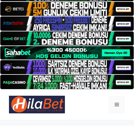
İçeriğe
atla
Menü