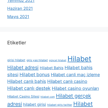
Temmuz 2021
Haziran 2021
Mayıs 2021
Etiketler
Hilabet
girisi hilabet
giris yap hilabet
güncel hilabet
Hilabet adresi
Hilabet bahis
Hilabet Bahis
Hilabet bonus
sitesi
Hilabet canli maç izleme
Hilabet canlı bahis
Hilabet canlı casino
Hilabet canlı destek
Hilabet casino oyunları
Hilabet gerçek
Hilabet Casino Sitesi
hilabet com
Hilabet
adresi
hilabet girisi
hilabet giris twitter