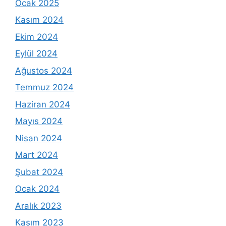
Ocak 2025
Kasım 2024
Ekim 2024
Eylül 2024
Ağustos 2024
Temmuz 2024
Haziran 2024
Mayıs 2024
Nisan 2024
Mart 2024
Şubat 2024
Ocak 2024
Aralık 2023
Kasım 2023