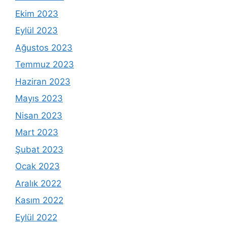
Ekim 2023
Eylül 2023
Ağustos 2023
Temmuz 2023
Haziran 2023
Mayıs 2023
Nisan 2023
Mart 2023
Şubat 2023
Ocak 2023
Aralık 2022
Kasım 2022
Eylül 2022