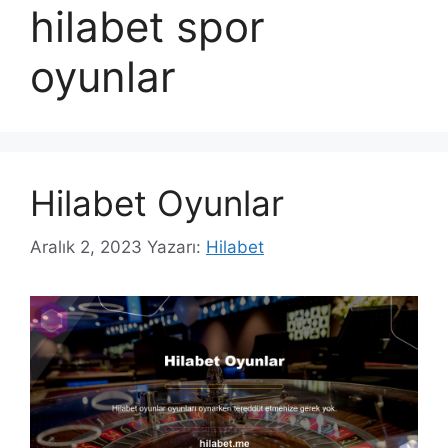
hilabet spor
oyunlar
Hilabet Oyunlar
Aralık 2, 2023
Yazarı:
Hilabet