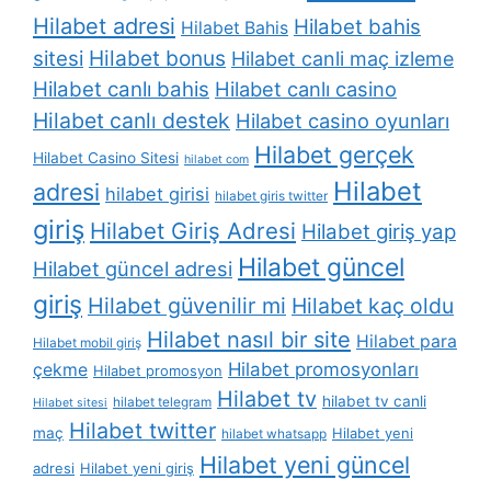
Hilabet adresi
Hilabet bahis
Hilabet Bahis
Hilabet bonus
sitesi
Hilabet canli maç izleme
Hilabet canlı bahis
Hilabet canlı casino
Hilabet canlı destek
Hilabet casino oyunları
Hilabet gerçek
Hilabet Casino Sitesi
hilabet com
Hilabet
adresi
hilabet girisi
hilabet giris twitter
giriş
Hilabet Giriş Adresi
Hilabet giriş yap
Hilabet güncel
Hilabet güncel adresi
giriş
Hilabet güvenilir mi
Hilabet kaç oldu
Hilabet nasıl bir site
Hilabet para
Hilabet mobil giriş
Hilabet promosyonları
çekme
Hilabet promosyon
Hilabet tv
hilabet tv canli
hilabet telegram
Hilabet sitesi
Hilabet twitter
maç
Hilabet yeni
hilabet whatsapp
Hilabet yeni güncel
adresi
Hilabet yeni giriş