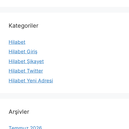
Kategoriler
Hilabet
Hilabet Giriş
Hilabet Şikayet
Hilabet Twitter
Hilabet Yeni Adresi
Arşivler
Temmuz 2026