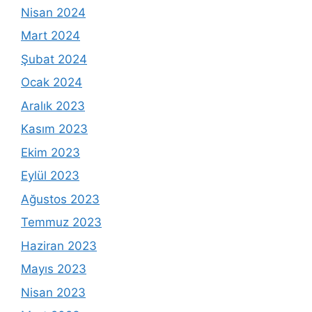
Nisan 2024
Mart 2024
Şubat 2024
Ocak 2024
Aralık 2023
Kasım 2023
Ekim 2023
Eylül 2023
Ağustos 2023
Temmuz 2023
Haziran 2023
Mayıs 2023
Nisan 2023