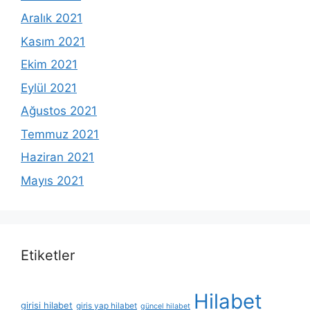
Aralık 2021
Kasım 2021
Ekim 2021
Eylül 2021
Ağustos 2021
Temmuz 2021
Haziran 2021
Mayıs 2021
Etiketler
Hilabet
girisi hilabet
giris yap hilabet
güncel hilabet