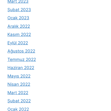
Mart 2023
Şubat 2023
Ocak 2023
Aralık 2022
Kasım 2022
Eylül 2022
Ağustos 2022
Temmuz 2022
Haziran 2022
Mayıs 2022
Nisan 2022
Mart 2022
Şubat 2022
Ocak 2022