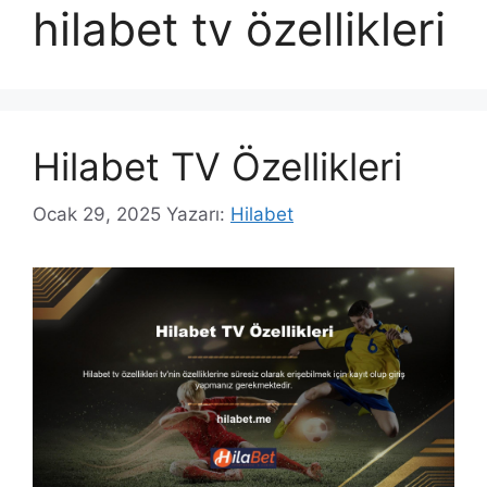
hilabet tv özellikleri
Hilabet TV Özellikleri
Ocak 29, 2025
Yazarı:
Hilabet