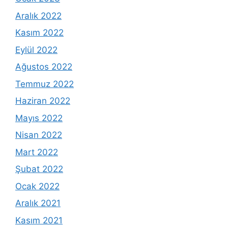
Aralık 2022
Kasım 2022
Eylül 2022
Ağustos 2022
Temmuz 2022
Haziran 2022
Mayıs 2022
Nisan 2022
Mart 2022
Şubat 2022
Ocak 2022
Aralık 2021
Kasım 2021