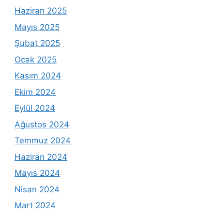
Haziran 2025
Mayıs 2025
Şubat 2025
Ocak 2025
Kasım 2024
Ekim 2024
Eylül 2024
Ağustos 2024
Temmuz 2024
Haziran 2024
Mayıs 2024
Nisan 2024
Mart 2024