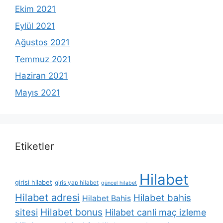
Ekim 2021
Eylül 2021
Ağustos 2021
Temmuz 2021
Haziran 2021
Mayıs 2021
Etiketler
Hilabet
girisi hilabet
giris yap hilabet
güncel hilabet
Hilabet adresi
Hilabet bahis
Hilabet Bahis
Hilabet bonus
sitesi
Hilabet canli maç izleme