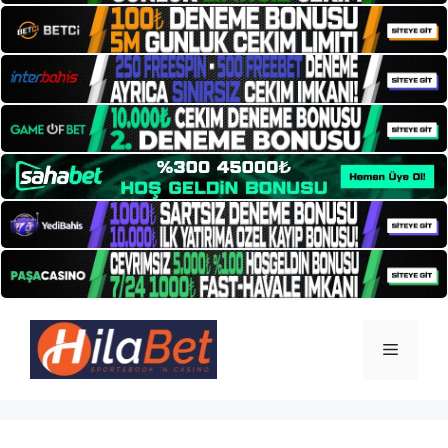
İçeriğe
atla
Menü