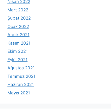
Nisan 2022
Mart 2022
Şubat 2022
Ocak 2022
Aralık 2021
Kasım 2021
Ekim 2021
Eylül 2021
Ağustos 2021
Temmuz 2021
Haziran 2021
Mayıs 2021