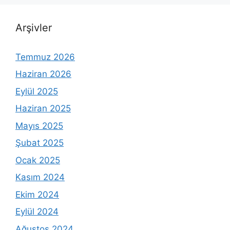
Arşivler
Temmuz 2026
Haziran 2026
Eylül 2025
Haziran 2025
Mayıs 2025
Şubat 2025
Ocak 2025
Kasım 2024
Ekim 2024
Eylül 2024
Ağustos 2024