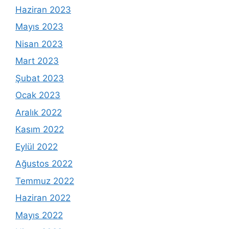
Haziran 2023
Mayıs 2023
Nisan 2023
Mart 2023
Şubat 2023
Ocak 2023
Aralık 2022
Kasım 2022
Eylül 2022
Ağustos 2022
Temmuz 2022
Haziran 2022
Mayıs 2022