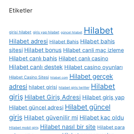
Etiketler
Hilabet
girisi hilabet
giris yap hilabet
güncel hilabet
Hilabet adresi
Hilabet bahis
Hilabet Bahis
Hilabet bonus
sitesi
Hilabet canli maç izleme
Hilabet canlı bahis
Hilabet canlı casino
Hilabet canlı destek
Hilabet casino oyunları
Hilabet gerçek
Hilabet Casino Sitesi
hilabet com
Hilabet
adresi
hilabet girisi
hilabet giris twitter
giriş
Hilabet Giriş Adresi
Hilabet giriş yap
Hilabet güncel
Hilabet güncel adresi
giriş
Hilabet güvenilir mi
Hilabet kaç oldu
Hilabet nasıl bir site
Hilabet para
Hilabet mobil giriş