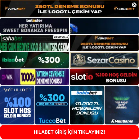
×
HILABET GİRİŞ İÇİN TIKLAYINIZ!